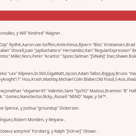
 González, y Will "Kindred" Wagner .
r "Ozp" Rydhé,Aaron van Geffen,Antechinus,Bjoern "Bloc" Kristiansen,Br
edalian" Stovell,Juan "JayBachatero" Hernandez,Karl "RegularExpression
os" Miller,Norv,Peter "Arantor" Spicer,Selman "[SiNaN]" Eser,Shawn Bul
eksi "Lex" Kilpinen,br360,GigaWatt,ziycon,Adam Tallon,Bigguy,Bruno "ma
knight17" Hou,Krash,Mashby,Michael Colin Blaber,Old Fossil,S-Ace,shad
ew,Jonathan "vbgamer45" Valentin,Sami "SychO" Mazouz,Brannon "B" Hal
k." Gomez,NanoSector,Ricky.,Russell "NEND" Najar, y SA™ .
eme Spence, y Joshua "groundup" Dickerson .
ínguez,Robert Monden, y Relyana .
 "cσσкιє мσηѕтєя" Forsberg, y Ralph "[n3rve]" Otowo .