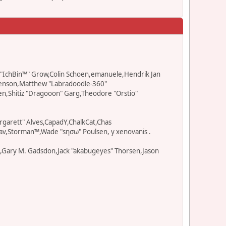
ad "IchBin™" Grow,Colin Schoen,emanuele,Hendrik Jan
" Benson,Matthew "Labradoodle-360"
en,Shitiz "Dragooon" Garg,Theodore "Orstio"
rgarett" Alves,CapadY,ChalkCat,Chas
av,Storman™,Wade "sησω" Poulsen, y xenovanis .
l,Gary M. Gadsdon,Jack "akabugeyes" Thorsen,Jason