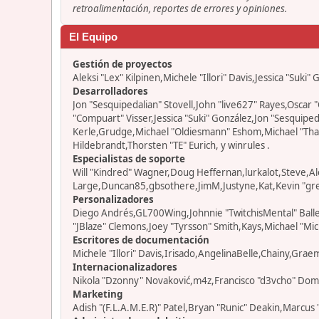
retroalimentación, reportes de errores y opiniones.
El Equipo
Gestión de proyectos
Aleksi "Lex" Kilpinen,Michele "Illori" Davis,Jessica "Suki"
Desarrolladores
Jon "Sesquipedalian" Stovell,John "live627" Rayes,Osca
"Compuart" Visser,Jessica "Suki" González,Jon "Sesquip
Kerle,Grudge,Michael "Oldiesmann" Eshom,Michael "Thant
Hildebrandt,Thorsten "TE" Eurich, y winrules .
Especialistas de soporte
Will "Kindred" Wagner,Doug Heffernan,lurkalot,Steve,Al
Large,Duncan85,gbsothere,JimM,Justyne,Kat,Kevin "grey
Personalizadores
Diego Andrés,GL700Wing,Johnnie "TwitchisMental" Ball
"JBlaze" Clemons,Joey "Tyrsson" Smith,Kays,Michael "Mic
Escritores de documentación
Michele "Illori" Davis,Irisado,AngelinaBelle,Chainy,Gra
Internacionalizadores
Nikola "Dzonny" Novaković,m4z,Francisco "d3vcho" Dom
Marketing
Adish "(F.L.A.M.E.R)" Patel,Bryan "Runic" Deakin,Marcus