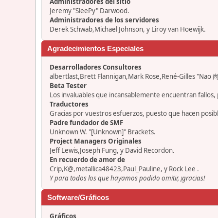
Administradores del sitio
Jeremy "SleePy" Darwood.
Administradores de los servidores
Derek Schwab,Michael Johnson, y Liroy van Hoewijk.
Agradecimientos Especiales
Desarrolladores Consultores
albertlast,Brett Flannigan,Mark Rose,René-Gilles "Nao 尚
Beta Tester
Los invaluables que incansablemente encuentran fallos, 
Traductores
Gracias por vuestros esfuerzos, puesto que hacen posib
Padre fundador de SMF
Unknown W. "[Unknown]" Brackets.
Project Managers Originales
Jeff Lewis,Joseph Fung, y David Recordon.
En recuerdo de amor de
Crip,K@,metallica48423,Paul_Pauline, y Rock Lee .
Y para todos los que hayamos podido omitir, ¡gracias!
Software/Gráficos
Gráficos