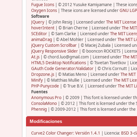
Fugue Icons
| © 2012 Yusuke Kamiyamane | These icons 
Oxygen Icons
| These icons are licensed under
GNU LGP
Software
JQuery
| © John Resig | Licensed under
The MIT License
hoverIntent
| © Brian Cherne | Licensed under
The MIT
SCEditor
| © Sam Clarke | Licensed under
The MIT Licen
animaDrag
| © Abel Mohler | Licensed under
The MIT Li
jQuery Custom Scrollbar
| © Maciej Zubala | Licensed u
jQuery Responsive Slider
| © booncon ROCKETS | Licen
At.js
| © chord.luo@gmail.com | Licensed under
The MIT
HTML5 Desktop Notifications
| © Tsvetan Tsvetkov | Li
GAuth Code Generator/Validator
| © Chris Cornutt | L
Dropzone.js
| © Matias Meno | Licensed under
The MIT 
Minify
| © Matthias Mullie | Licensed under
The MIT Lice
PHP-Punycode
| © True B.V. | Licensed under
The MIT L
Fuentes
Anonymous Pro
| © 2009 | This font is licensed under t
ConsolaMono
| © 2012 | This font is licensed under the
Phennig
| © 2009-2012 | This font is licensed under the
Modificaciones
Curve2 Color Changer: Versión 1.4.1
| Licencia:
BSD 3-cl