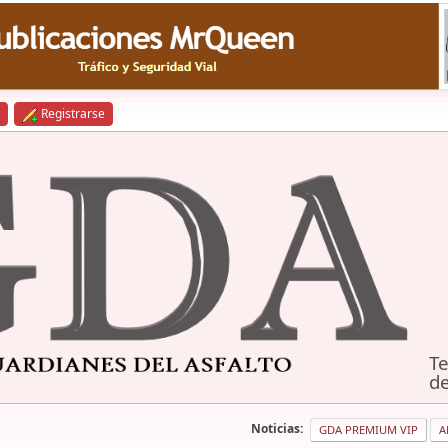
Registrarse
Te
de
Noticias:
GDA PREMIUM VIP
A