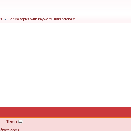
cs
Forum topics with keyword "infracciones"
►
Tema
nfracciones