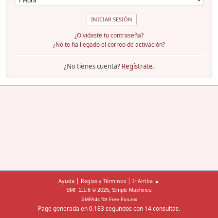
¿Olvidaste tu contraseña?
¿No te ha llegado el correo de activación?
¿No tienes cuenta?
Regístrate
.
|
|
Ayuda
Reglas y Términos
Ir Arriba ▲
,
SMF 2.1.6 © 2025
Simple Machines
for
SMFAds
Free Forums
Page generada en 0.183 segundos con 14 consultas.