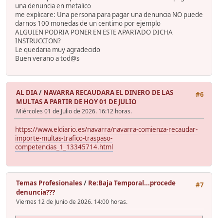
una denuncia en metalico
me explicare: Una persona para pagar una denuncia NO puede
darnos 100 monedas de un centimo por ejemplo
ALGUIEN PODRIA PONER EN ESTE APARTADO DICHA
INSTRUCCION?
Le quedaria muy agradecido
Buen verano a tod@s
AL DIA
/
NAVARRA RECAUDARA EL DINERO DE LAS
#6
MULTAS A PARTIR DE HOY 01 DE JULIO
Miércoles 01 de Julio de 2026. 16:12 horas.
https://www.eldiario.es/navarra/navarra-comienza-recaudar-
importe-multas-trafico-traspaso-
competencias_1_13345714.html
Temas Profesionales
/
Re:Baja Temporal...procede
#7
denuncia???
Viernes 12 de Junio de 2026. 14:00 horas.