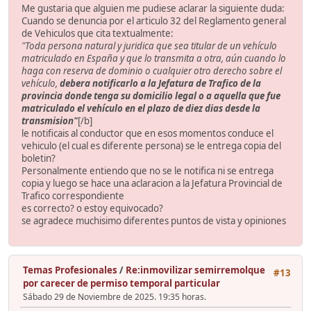
Me gustaria que alguien me pudiese aclarar la siguiente duda:
Cuando se denuncia por el articulo 32 del Reglamento general
de Vehiculos que cita textualmente:
"Toda persona natural y juridica que sea titular de un vehículo
matriculado en España y que lo transmita a otra, aún cuando lo
haga con reserva de dominio o cualquier otro derecho sobre el
vehículo,
debera notificarlo a la Jefatura de Trafico de la
provincia donde tenga su domicilio legal o a aquella que fue
matriculado el vehículo en el plazo de
diez dias
desde la
transmision"
[/b]
le notificais al conductor que en esos momentos conduce el
vehiculo (el cual es diferente persona) se le entrega copia del
boletin?
Personalmente entiendo que no se le notifica ni se entrega
copia y luego se hace una aclaracion a la Jefatura Provincial de
Trafico correspondiente
es correcto? o estoy equivocado?
se agradece muchisimo diferentes puntos de vista y opiniones
Temas Profesionales
/
Re:inmovilizar semirremolque
#13
por carecer de permiso temporal particular
Sábado 29 de Noviembre de 2025. 19:35 horas.