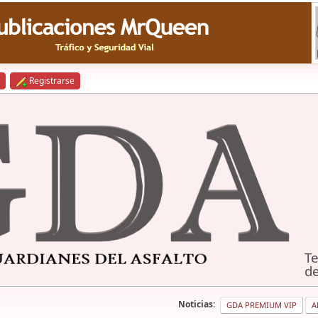
Registrarse
Te
de
Noticias:
GDA PREMIUM VIP
A