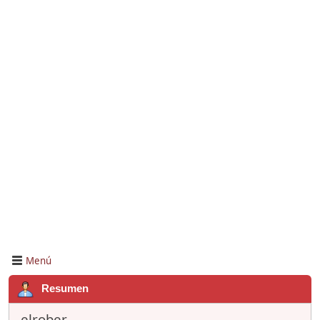
Menú
Resumen
elrober