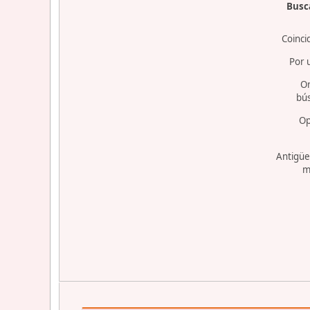
Busca
Coinci
Por 
O
bú
Op
Antigüe
m