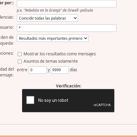
r por::
p.e.
"Rebelión en la Granja" de Orwell -película
dencias:
usuario:
rden de
squeda:
ciones:
Mostrar los resultados como mensajes
Asuntos de temas solamente
dad del
entre
y
días
ensaje:
Verificación: