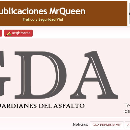
Registrarse
Te
de
Noticias:
GDA PREMIUM VIP
A