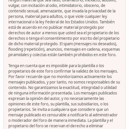
ningún material que sea falso, difamatorio, inexacto, abusivo,
vulgar, con incitación al odio, intimidatorio, obsceno, de
contenido sexual, amenazante, que invada la privacidad de la
persona, material para adultos, o que viole cualquier ley
internacional o la ley Federal de los Estados Unidos. También
está de acuerdo en no publicar material protegido por
derechos de autor a menos que usted sea el propietario de los
derechos o tenga el consentimiento por escrito del propietario
de dicho material protegido. El spam (mensajes no deseados),
flooding (repetición), anuncios, mensajes en cadena, esquemas
piramidales y colectas están también prohibidos en este foro.
Tenga en cuenta que es imposible para la plantilla o los
propietarios de este foro confirmar la validez de los mensajes.
Por favor recuerde que no monitorizamos activamente los
mensajes publicados, y por tanto, no somos responsables de su
contenido. No garantizamos la exactitud, integridad o utilidad
de ninguna información presentada. Los mensajes publicados
expresan la opinión del autor, y no necesariamente las
opiniones de este foro, su plantilla, sus subsidiarios, o los
propietarios. Se invita a cualquiera que considere que un
mensaje publicado es censurable a notificarlo al administrador
o moderador del foro de manera inmediata. La plantilla y el
propietario del foro se reservan el derecho a eliminar