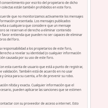
 consentimiento por escrito del propietario de dicho
 colectas están también prohibidos en este foro.
or recuerde que no monitorizamos activamente los mensajes
información presentada. Los mensajes publicados
e invita a cualquiera que considere que un mensaje
 foro se reservan el derecho a eliminar contenido
or favor entienda que pueden no ser capaces de eliminar
bros del foro.
 responsabilidad a los propietarios de este foro,
l derecho a revelar su identidad (o cualquier información
ción causada por su uso de este foro.
Con esta cuenta de usuario que está a punto de registrar,
e validación. También está de acuerdo en no usar
nica para su cuenta, a fin de prevenir su robo.
ción nítida y exacta. Cualquier información que el
necesario, pueden aplicarse las sanciones que se estimen
contactar con su proveedor de acceso a internet. Esto