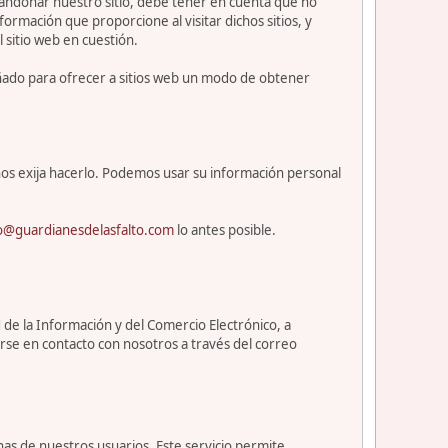
abandonar nuestro sitio, debe tener en cuenta que no
ormación que proporcione al visitar dichos sitios, y
l sitio web en cuestión.
eñado para ofrecer a sitios web un modo de obtener
os exija hacerlo. Podemos usar su información personal
o@guardianesdelasfalto.com
lo antes posible.
 de la Información y del Comercio Electrónico, a
rse en contacto con nosotros a través del correo
nas de nuestros usuarios. Este servicio permite