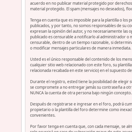
acuerdo en no publicar material protegido por derechos 
material protegido. El spam (mensajes no deseados), flo
Tenga en cuenta que es imposible para la plantilla o los
publicados, y por tanto, no somos responsables de su co
expresan la opinión del autor, y no necesariamente las op
publicado es censurable a notificarlo al administrador o
censurable, dentro de un tiempo razonable, si determina
o modificar mensajes particulares de manera inmediata. Es
Usted es el único responsable del contenido de los mensa
cualquier sitio web relacionado con este foro, su plantil
relacionada recabada en este servicio) en el supuesto de
Durante el registro, ested tiene la posibilidad de elegi
se compromete a no entregar jamás su contraseña a otra
NUNCA la cuenta de otra persona bajo ningún concepto
Después de registrarse e ingresar en el foro, podrá cump
propietario o la plantilla del foro determine como inexac
convenientes.
Por favor tenga en cuenta que, con cada mensaje, se alm
solo ocurrirá en caso de vulneración grave de este acue