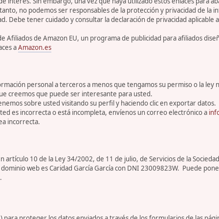
 de interés. Sin embargo, una vez que haya utilizado estos enlaces para 
tanto, no podemos ser responsables de la protección y privacidad de la inf
ad. Debe tener cuidado y consultar la declaración de privacidad aplicable a
de Afiliados de Amazon EU, un programa de publicidad para afiliados dis
aces a
Amazon.es
rmación personal a terceros a menos que tengamos su permiso o la ley n
que creemos que puede ser interesante para usted.
enemos sobre usted visitando su perfil y haciendo clic en exportar datos.
ed es incorrecta o está incompleta, envíenos un correo electrónico a
inf
a incorrecta.
artículo 10 de la Ley 34/2002, de 11 de julio, de Servicios de la Sociedad
ar de dominio web es Caridad García García con DNI 23009823W. Puede pone
.
para proteger los datos enviados a través de los formularios de las pági