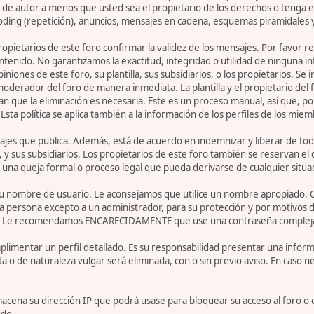
de autor a menos que usted sea el propietario de los derechos o tenga el
oding (repetición), anuncios, mensajes en cadena, esquemas piramidales y
 propietarios de este foro confirmar la validez de los mensajes. Por fav
ntenido. No garantizamos la exactitud, integridad o utilidad de ninguna 
iniones de este foro, su plantilla, sus subsidiarios, o los propietarios. S
 moderador del foro de manera inmediata. La plantilla y el propietario del
n que la eliminación es necesaria. Este es un proceso manual, así que, p
ta política se aplica también a la información de los perfiles de los miem
jes que publica. Además, está de acuerdo en indemnizar y liberar de toda
la, y sus subsidiarios. Los propietarios de este foro también se reservan e
 una queja formal o proceso legal que pueda derivarse de cualquier situa
r su nombre de usuario. Le aconsejamos que utilice un nombre apropiado. 
 persona excepto a un administrador, para su protección y por motivos d
. Le recomendamos ENCARECIDAMENTE que use una contraseña compleja y ú
limentar un perfil detallado. Es su responsabilidad presentar una informa
ta o de naturaleza vulgar será eliminada, con o sin previo aviso. En caso 
acena su dirección IP que podrá usase para bloquear su acceso al foro o 
rdo.