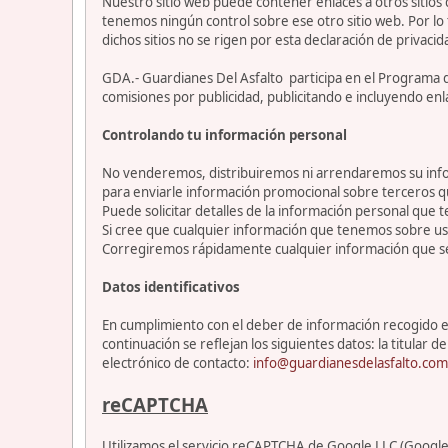
Nuestro sitio web puede contener enlaces a otros sitios
tenemos ningún control sobre ese otro sitio web. Por lo 
dichos sitios no se rigen por esta declaración de privacid
GDA.- Guardianes Del Asfalto participa en el Programa 
comisiones por publicidad, publicitando e incluyendo enl
Controlando tu información personal
No venderemos, distribuiremos ni arrendaremos su info
para enviarle información promocional sobre terceros 
Puede solicitar detalles de la información personal que t
Si cree que cualquier información que tenemos sobre ust
Corregiremos rápidamente cualquier información que se
Datos identificativos
En cumplimiento con el deber de información recogido en 
continuación se reflejan los siguientes datos: la titul
electrónico de contacto:
info@guardianesdelasfalto.com
reCAPTCHA
Utilizamos el servicio reCAPTCHA de Google LLC (Google) 