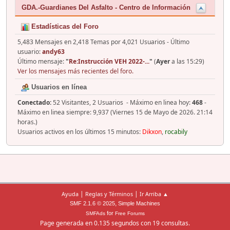
GDA.-Guardianes Del Asfalto - Centro de Información
Estadísticas del Foro
5,483 Mensajes en 2,418 Temas por 4,021 Usuarios - Último
usuario:
andy63
Último mensaje:
"
Re:Instrucción VEH 2022-...
"
(
Ayer
a las 15:29)
Ver los mensajes más recientes del foro.
Usuarios en línea
Conectado:
52 Visitantes, 2 Usuarios - Máximo en linea hoy:
468
-
Máximo en linea siempre: 9,937 (Viernes 15 de Mayo de 2026. 21:14
horas.)
Usuarios activos en los últimos 15 minutos:
Dikxon
,
rocabily
|
|
Ayuda
Reglas y Términos
Ir Arriba ▲
,
SMF 2.1.6 © 2025
Simple Machines
for
SMFAds
Free Forums
Page generada en 0.135 segundos con 19 consultas.