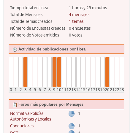
Tiempo total en línea
1 horas y 25 minutos
Total de Mensajes
4 mensajes
Total de Temas creados
1 temas
Número de Encuestas creadas
0 encuestas
Número de Votos emitidos
0 votos
Actividad de publicaciones por Hora
0
1
2
3
4
5
6
7
8
9
10
11
12
13
14
15
16
17
18
19
20
21
22
23
Foros más populares por Mensajes
Normativa Policías
1
Autonómicas y Locales
Conductores
1