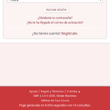
¿Olvidaste tu contraseña?
¿No te ha llegado el correo de activación?
¿No tienes cuenta?
Regístrate
.
|
|
Ayuda
Reglas y Términos
Ir Arriba ▲
,
SMF 2.1.6 © 2025
Simple Machines
for
SMFAds
Free Forums
Page generada en 0.054 segundos con 14 consultas.