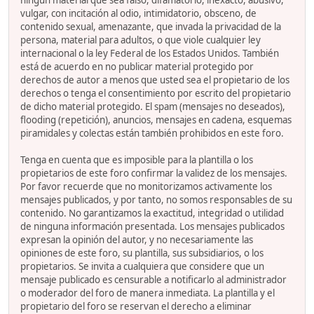
ningún material que sea falso, difamatorio, inexacto, abusivo,
vulgar, con incitación al odio, intimidatorio, obsceno, de
contenido sexual, amenazante, que invada la privacidad de la
persona, material para adultos, o que viole cualquier ley
internacional o la ley Federal de los Estados Unidos. También
está de acuerdo en no publicar material protegido por
derechos de autor a menos que usted sea el propietario de los
derechos o tenga el consentimiento por escrito del propietario
de dicho material protegido. El spam (mensajes no deseados),
flooding (repetición), anuncios, mensajes en cadena, esquemas
piramidales y colectas están también prohibidos en este foro.
Tenga en cuenta que es imposible para la plantilla o los
propietarios de este foro confirmar la validez de los mensajes.
Por favor recuerde que no monitorizamos activamente los
mensajes publicados, y por tanto, no somos responsables de su
contenido. No garantizamos la exactitud, integridad o utilidad
de ninguna información presentada. Los mensajes publicados
expresan la opinión del autor, y no necesariamente las
opiniones de este foro, su plantilla, sus subsidiarios, o los
propietarios. Se invita a cualquiera que considere que un
mensaje publicado es censurable a notificarlo al administrador
o moderador del foro de manera inmediata. La plantilla y el
propietario del foro se reservan el derecho a eliminar