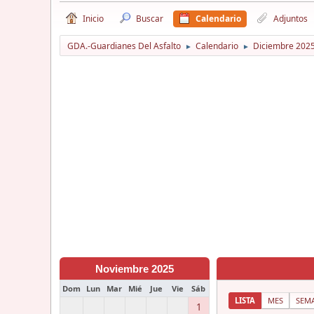
Inicio
Buscar
Calendario
Adjuntos
GDA.-Guardianes Del Asfalto
Calendario
Diciembre 202
►
►
Noviembre 2025
Dom
Lun
Mar
Mié
Jue
Vie
Sáb
LISTA
MES
SEM
1