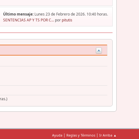
Último mensaje:
Lunes 23 de Febrero de 2026. 10:40 horas.
SENTENCIAS AP Y TS POR C...
por
pitutis
ras.)
|
|
Ayuda
Reglas y Términos
Ir Arriba ▲