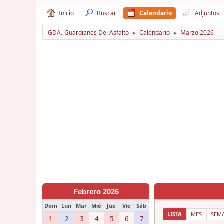
Inicio
Buscar
Calendario
Adjuntos
GDA.-Guardianes Del Asfalto
Calendario
Marzo 2026
►
►
Febrero 2026
Dom
Lun
Mar
Mié
Jue
Vie
Sáb
LISTA
MES
SEM
1
2
3
4
5
6
7