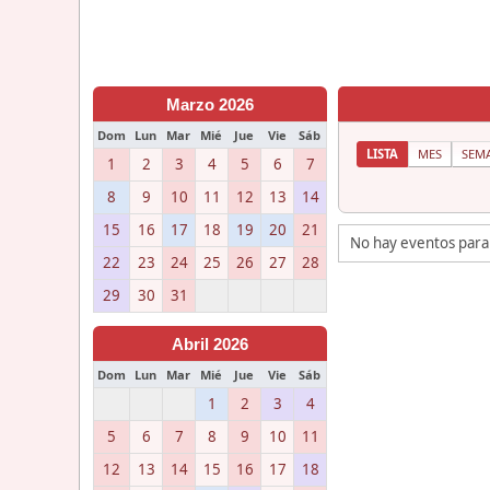
Marzo 2026
Dom
Lun
Mar
Mié
Jue
Vie
Sáb
LISTA
MES
SEM
1
2
3
4
5
6
7
8
9
10
11
12
13
14
15
16
17
18
19
20
21
No hay eventos para
22
23
24
25
26
27
28
29
30
31
Abril 2026
Dom
Lun
Mar
Mié
Jue
Vie
Sáb
1
2
3
4
5
6
7
8
9
10
11
12
13
14
15
16
17
18