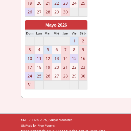
19
20
21
22
23
24
25
26
27
28
29
30
Mayo 2026
Dom
Lun
Mar
Mié
Jue
Vie
Sáb
1
2
3
4
5
6
7
8
9
10
11
12
13
14
15
16
17
18
19
20
21
22
23
24
25
26
27
28
29
30
31
,
SMF 2.1.6 © 2025
Simple Machines
for
SMFAds
Free Forums