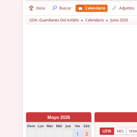
Inicio
Buscar
Calendario
Adjuntos
GDA.-Guardianes Del Asfalto
Calendario
Junio 2026
►
►
Mayo 2026
Dom
Lun
Mar
Mié
Jue
Vie
Sáb
LISTA
MES
SEM
1
2