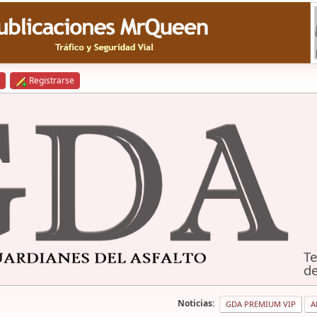
Registrarse
Te
de
Noticias:
GDA PREMIUM VIP
A