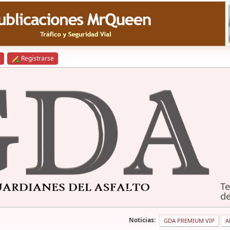
Registrarse
Te
de
Noticias:
GDA PREMIUM VIP
A