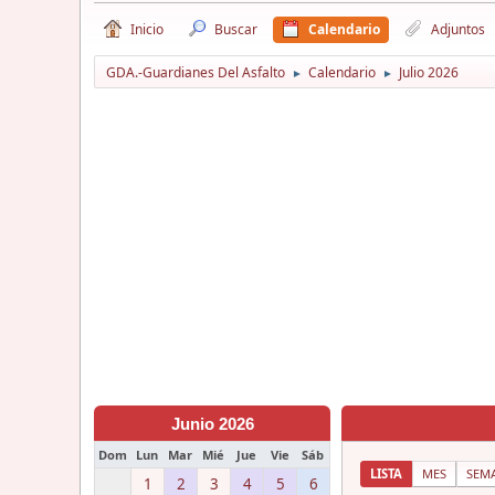
Inicio
Buscar
Calendario
Adjuntos
GDA.-Guardianes Del Asfalto
Calendario
Julio 2026
►
►
Junio 2026
Dom
Lun
Mar
Mié
Jue
Vie
Sáb
LISTA
MES
SEM
1
2
3
4
5
6