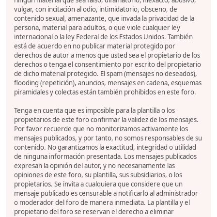
ningún material que sea falso, difamatorio, inexacto, abusivo,
vulgar, con incitación al odio, intimidatorio, obsceno, de
contenido sexual, amenazante, que invada la privacidad de la
persona, material para adultos, o que viole cualquier ley
internacional o la ley Federal de los Estados Unidos. También
está de acuerdo en no publicar material protegido por
derechos de autor a menos que usted sea el propietario de los
derechos o tenga el consentimiento por escrito del propietario
de dicho material protegido. El spam (mensajes no deseados),
flooding (repetición), anuncios, mensajes en cadena, esquemas
piramidales y colectas están también prohibidos en este foro.
Tenga en cuenta que es imposible para la plantilla o los
propietarios de este foro confirmar la validez de los mensajes.
Por favor recuerde que no monitorizamos activamente los
mensajes publicados, y por tanto, no somos responsables de su
contenido. No garantizamos la exactitud, integridad o utilidad
de ninguna información presentada. Los mensajes publicados
expresan la opinión del autor, y no necesariamente las
opiniones de este foro, su plantilla, sus subsidiarios, o los
propietarios. Se invita a cualquiera que considere que un
mensaje publicado es censurable a notificarlo al administrador
o moderador del foro de manera inmediata. La plantilla y el
propietario del foro se reservan el derecho a eliminar