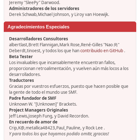
Jeremy "SleePy" Darwood.
Administradores de los servidores
Derek Schwab,Michael Johnson, y Liroy van Hoewijk.
Agradecimientos Especiales
Desarrolladores Consultores
albertlast,Brett Flannigan,Mark Rose,René-Gilles "Nao 尚"
Deberdt,tinoest, y todos los que han
contribuido en GitHub
.
Beta Tester
Los invaluables que incansablemente encuentran fallos,
proporcionan retroalimentación, y vuelven aún más locos a los
desarrolladores.
Traductores
Gracias por vuestros esfuerzos, puesto que hacen posible que
la gente de todo el mundo use SMF.
Padre fundador de SMF
Unknown W. "[Unknown]" Brackets.
Project Managers Originales
Jeff Lewis,Joseph Fung, y David Recordon.
En recuerdo de amor de
Crip,K@,metallica48423,Paul_Pauline, y Rock Lee .
Y para todos los que hayamos podido omitir, ¡gracias!