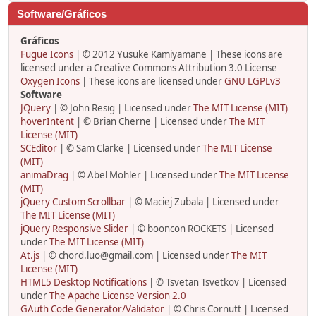
Software/Gráficos
Gráficos
Fugue Icons
| © 2012 Yusuke Kamiyamane | These icons are
licensed under a Creative Commons Attribution 3.0 License
Oxygen Icons
| These icons are licensed under
GNU LGPLv3
Software
JQuery
| © John Resig | Licensed under
The MIT License (MIT)
hoverIntent
| © Brian Cherne | Licensed under
The MIT
License (MIT)
SCEditor
| © Sam Clarke | Licensed under
The MIT License
(MIT)
animaDrag
| © Abel Mohler | Licensed under
The MIT License
(MIT)
jQuery Custom Scrollbar
| © Maciej Zubala | Licensed under
The MIT License (MIT)
jQuery Responsive Slider
| © booncon ROCKETS | Licensed
under
The MIT License (MIT)
At.js
| © chord.luo@gmail.com | Licensed under
The MIT
License (MIT)
HTML5 Desktop Notifications
| © Tsvetan Tsvetkov | Licensed
under
The Apache License Version 2.0
GAuth Code Generator/Validator
| © Chris Cornutt | Licensed