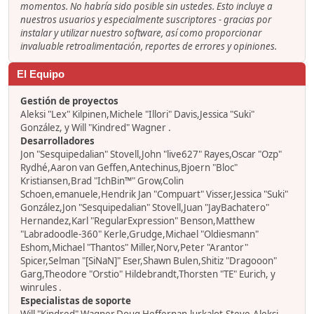
momentos. No habría sido posible sin ustedes. Esto incluye a
nuestros usuarios y especialmente suscriptores - gracias por
instalar y utilizar nuestro software, así como proporcionar
invaluable retroalimentación, reportes de errores y opiniones.
El Equipo
Gestión de proyectos
Aleksi "Lex" Kilpinen,Michele "Illori" Davis,Jessica "Suki"
González, y Will "Kindred" Wagner .
Desarrolladores
Jon "Sesquipedalian" Stovell,John "live627" Rayes,Oscar "Ozp"
Rydhé,Aaron van Geffen,Antechinus,Bjoern "Bloc"
Kristiansen,Brad "IchBin™" Grow,Colin
Schoen,emanuele,Hendrik Jan "Compuart" Visser,Jessica "Suki"
González,Jon "Sesquipedalian" Stovell,Juan "JayBachatero"
Hernandez,Karl "RegularExpression" Benson,Matthew
"Labradoodle-360" Kerle,Grudge,Michael "Oldiesmann"
Eshom,Michael "Thantos" Miller,Norv,Peter "Arantor"
Spicer,Selman "[SiNaN]" Eser,Shawn Bulen,Shitiz "Dragooon"
Garg,Theodore "Orstio" Hildebrandt,Thorsten "TE" Eurich, y
winrules .
Especialistas de soporte