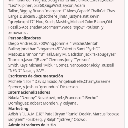
Will "Kindred" Wagner,Doug Heffernan,lurkalot,Steve,Aleksi
"Lex" Kilpinen,br360,GigaWatt,ziycon,Adam
Tallon,Bigguy,Bruno "margarett" Alves,CapadY,ChalkCat,Chas
Large,Duncan85,gbsothere,JimM,Justyne,Kat,Kevin
"greyknight17" Hou,Krash,Mashby,Michael Colin Blaber,Old
Fossil,S-Ace,shadav,Storman™,Wade "sησω" Poulsen, y
xenovanis .
Personalizadores
Diego Andrés,GL700Wing,Johnnie "TwitchisMental"
Ballew,Jonathan "vbgamer45" Valentin,Sami "SychO"
Mazouz,Brannon "B" Hall,Gary M. Gadsdon,Jack "akabugeyes"
Thorsen,Jason "JBlaze" Clemons,Joey "Tyrsson"
Smith,Kays,Michael "Mick." Gomez,NanoSector,Ricky.,Russell
"NEND" Najar, y SA™ .
Escritores de documentación
Michele "Illori" Davis,Irisado,AngelinaBelle,Chainy,Graeme
Spence, y Joshua "groundup" Dickerson .
Internacionalizadores
Nikola "Dzonny" Novaković,m4z,Francisco "d3vcho"
Domínguez,Robert Monden, y Relyana .
Marketing
Adish "(F.L.A.M.E.R)" Patel,Bryan "Runic" Deakin,Marcus "cσσкιє
мσηѕтєя" Forsberg, y Ralph "[n3rve]" Otowo .
Administradores del sitio