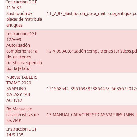
Instrucción DGT
11/V-87
Sustitución de
11_V_87_Sustitucion_placa_matricula_antigua.p
placas de matricula
antiguas.
Instrucción DGT
12/V-99
Autorización
complementaria
12-V-99 Autorización compl. trenes turísticos.pd
de los trenes
turísticos expedida
por la Jefatur
Nuevas TABLETS
TRAMO 2020
SAMSUNG
121568544_3961638823864478_56856750124
GALAXY TAB
ACTIVE2
Re:Manual de
características de
13 MANUAL CARACTERISTICAS VMP RESUMEN.
los VMP
Instrucción DGT
14/S-135.-