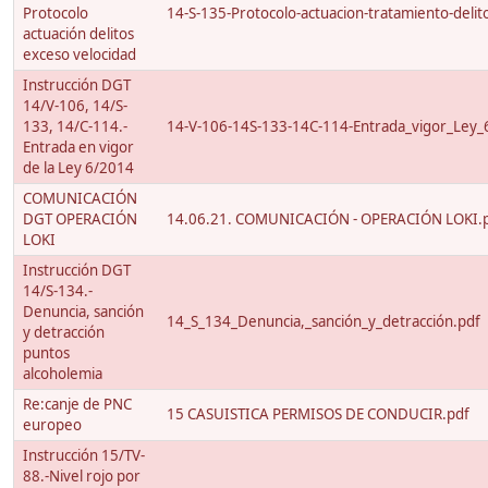
Protocolo
14-S-135-Protocolo-actuacion-tratamiento-delito
actuación delitos
exceso velocidad
Instrucción DGT
14/V-106, 14/S-
133, 14/C-114.-
14-V-106-14S-133-14C-114-Entrada_vigor_Ley_
Entrada en vigor
de la Ley 6/2014
COMUNICACIÓN
DGT OPERACIÓN
14.06.21. COMUNICACIÓN - OPERACIÓN LOKI.
LOKI
Instrucción DGT
14/S-134.-
Denuncia, sanción
14_S_134_Denuncia,_sanción_y_detracción.pdf
y detracción
puntos
alcoholemia
Re:canje de PNC
15 CASUISTICA PERMISOS DE CONDUCIR.pdf
europeo
Instrucción 15/TV-
88.-Nivel rojo por