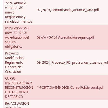
7/19.-Anuncio
vacantes GC
07_2019_Comunicando_Anuncio_vaca.pdf
nuevo
Reglamento y
simulador méritos
Instrucción DGT
08/V-77 ; S-101
Acreditación del
08-V-77 S-101 Acreditación seguro.pdf
seguro
obligatorio.
Proyecto
Modificación
Reglamento
09_2024_Proyecto_RD_proteccion_usuarios_vuln
General de
Circulación
CURSO
INVESTIGACIÓN Y
RECONSTRUCCIÓN
1-PORTADA-E-ÍNDICE.-Curso-Policía-Local.pdf
DEL ACCIDENTE
DE TRÁFICO
Re: ACTUACION