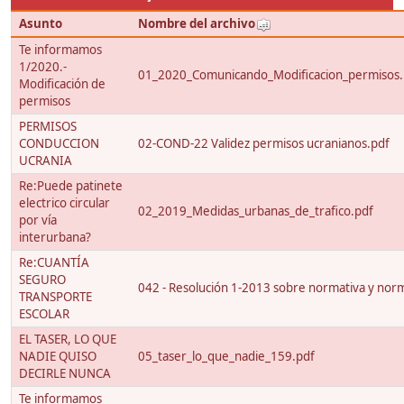
Asunto
Nombre del archivo
Te informamos
1/2020.-
01_2020_Comunicando_Modificacion_permisos.
Modificación de
permisos
PERMISOS
CONDUCCION
02-COND-22 Validez permisos ucranianos.pdf
UCRANIA
Re:Puede patinete
electrico circular
02_2019_Medidas_urbanas_de_trafico.pdf
por vía
interurbana?
Re:CUANTÍA
SEGURO
042 - Resolución 1-2013 sobre normativa y nor
TRANSPORTE
ESCOLAR
EL TASER, LO QUE
NADIE QUISO
05_taser_lo_que_nadie_159.pdf
DECIRLE NUNCA
Te informamos