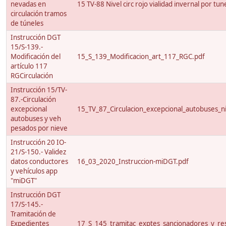
nevadas en
15 TV-88 Nivel circ rojo vialidad invernal por tun
circulación tramos
de túneles
Instrucción DGT
15/S-139.-
Modificación del
15_S_139_Modificacion_art_117_RGC.pdf
artículo 117
RGCirculación
Instrucción 15/TV-
87.-Circulación
excepcional
15_TV_87_Circulacion_excepcional_autobuses_ni
autobuses y veh
pesados por nieve
Instrucción 20 IO-
21/S-150.- Validez
datos conductores
16_03_2020_Instruccion-miDGT.pdf
y vehículos app
"miDGT"
Instrucción DGT
17/S-145.-
Tramitación de
Expedientes
17_S_145_tramitac_exptes_sancionadores_y_res