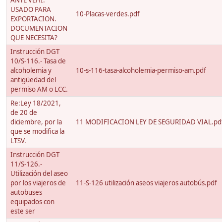
ANTE VEHI.
USADO PARA
10-Placas-verdes.pdf
EXPORTACION.
DOCUMENTACION
QUE NECESITA?
Instrucción DGT
10/S-116.- Tasa de
alcoholemia y
10-s-116-tasa-alcoholemia-permiso-am.pdf
antigüedad del
permiso AM o LCC.
Re:Ley 18/2021,
de 20 de
diciembre, por la
11 MODIFICACION LEY DE SEGURIDAD VIAL.pd
que se modifica la
LTSV.
Instrucción DGT
11/S-126.-
Utilización del aseo
por los viajeros de
11-S-126 utilización aseos viajeros autobús.pdf
autobuses
equipados con
este ser