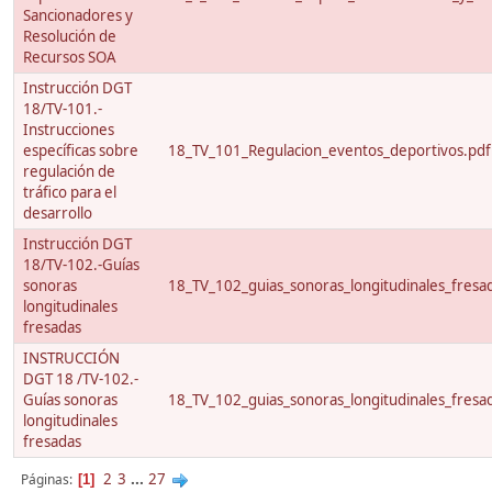
Sancionadores y
Resolución de
Recursos SOA
Instrucción DGT
18/TV-101.-
Instrucciones
específicas sobre
18_TV_101_Regulacion_eventos_deportivos.pdf
regulación de
tráfico para el
desarrollo
Instrucción DGT
18/TV-102.-Guías
sonoras
18_TV_102_guias_sonoras_longitudinales_fresa
longitudinales
fresadas
INSTRUCCIÓN
DGT 18 /TV-102.-
Guías sonoras
18_TV_102_guias_sonoras_longitudinales_fresa
longitudinales
fresadas
2
3
...
27
Páginas
1