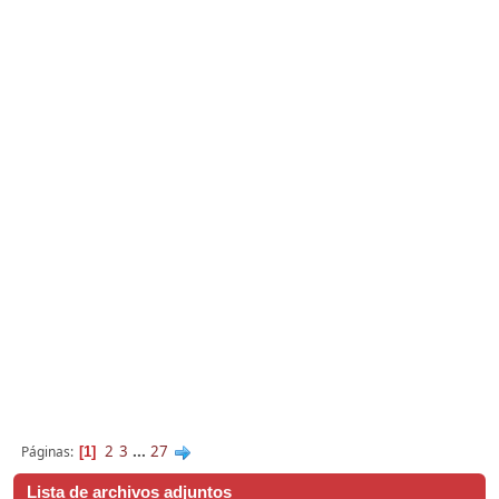
2
3
...
27
Páginas
1
Lista de archivos adjuntos