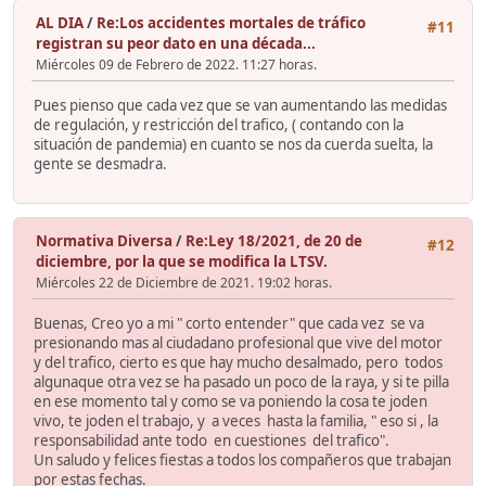
AL DIA
/
Re:Los accidentes mortales de tráfico
#11
registran su peor dato en una década...
Miércoles 09 de Febrero de 2022. 11:27 horas.
Pues pienso que cada vez que se van aumentando las medidas
de regulación, y restricción del trafico, ( contando con la
situación de pandemia) en cuanto se nos da cuerda suelta, la
gente se desmadra.
Normativa Diversa
/
Re:Ley 18/2021, de 20 de
#12
diciembre, por la que se modifica la LTSV.
Miércoles 22 de Diciembre de 2021. 19:02 horas.
Buenas, Creo yo a mi " corto entender" que cada vez se va
presionando mas al ciudadano profesional que vive del motor
y del trafico, cierto es que hay mucho desalmado, pero todos
algunaque otra vez se ha pasado un poco de la raya, y si te pilla
en ese momento tal y como se va poniendo la cosa te joden
vivo, te joden el trabajo, y a veces hasta la familia, " eso si , la
responsabilidad ante todo en cuestiones del trafico".
Un saludo y felices fiestas a todos los compañeros que trabajan
por estas fechas.