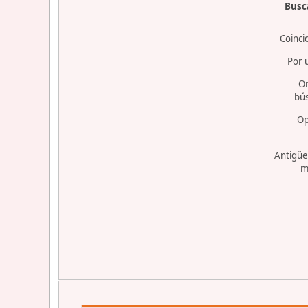
Busca
Coinci
Por 
O
bú
Op
Antigüe
m