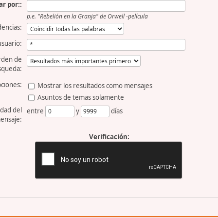
r por::
p.e.
"Rebelión en la Granja" de Orwell -película
dencias:
usuario:
rden de
squeda:
ciones:
Mostrar los resultados como mensajes
Asuntos de temas solamente
dad del
entre
y
días
ensaje:
Verificación: