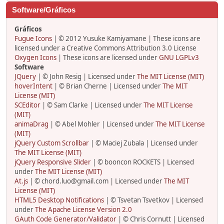
Software/Gráficos
Gráficos
Fugue Icons
| © 2012 Yusuke Kamiyamane | These icons are
licensed under a Creative Commons Attribution 3.0 License
Oxygen Icons
| These icons are licensed under
GNU LGPLv3
Software
JQuery
| © John Resig | Licensed under
The MIT License (MIT)
hoverIntent
| © Brian Cherne | Licensed under
The MIT
License (MIT)
SCEditor
| © Sam Clarke | Licensed under
The MIT License
(MIT)
animaDrag
| © Abel Mohler | Licensed under
The MIT License
(MIT)
jQuery Custom Scrollbar
| © Maciej Zubala | Licensed under
The MIT License (MIT)
jQuery Responsive Slider
| © booncon ROCKETS | Licensed
under
The MIT License (MIT)
At.js
| © chord.luo@gmail.com | Licensed under
The MIT
License (MIT)
HTML5 Desktop Notifications
| © Tsvetan Tsvetkov | Licensed
under
The Apache License Version 2.0
GAuth Code Generator/Validator
| © Chris Cornutt | Licensed