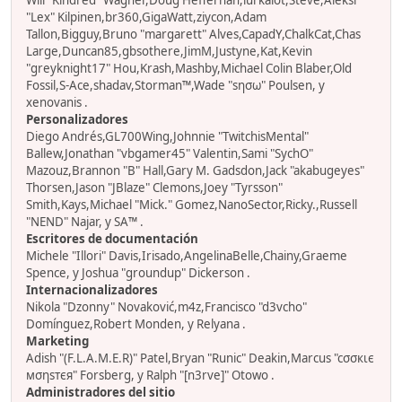
Will "Kindred" Wagner,Doug Heffernan,lurkalot,Steve,Aleksi
"Lex" Kilpinen,br360,GigaWatt,ziycon,Adam
Tallon,Bigguy,Bruno "margarett" Alves,CapadY,ChalkCat,Chas
Large,Duncan85,gbsothere,JimM,Justyne,Kat,Kevin
"greyknight17" Hou,Krash,Mashby,Michael Colin Blaber,Old
Fossil,S-Ace,shadav,Storman™,Wade "sησω" Poulsen, y
xenovanis .
Personalizadores
Diego Andrés,GL700Wing,Johnnie "TwitchisMental"
Ballew,Jonathan "vbgamer45" Valentin,Sami "SychO"
Mazouz,Brannon "B" Hall,Gary M. Gadsdon,Jack "akabugeyes"
Thorsen,Jason "JBlaze" Clemons,Joey "Tyrsson"
Smith,Kays,Michael "Mick." Gomez,NanoSector,Ricky.,Russell
"NEND" Najar, y SA™ .
Escritores de documentación
Michele "Illori" Davis,Irisado,AngelinaBelle,Chainy,Graeme
Spence, y Joshua "groundup" Dickerson .
Internacionalizadores
Nikola "Dzonny" Novaković,m4z,Francisco "d3vcho"
Domínguez,Robert Monden, y Relyana .
Marketing
Adish "(F.L.A.M.E.R)" Patel,Bryan "Runic" Deakin,Marcus "cσσкιє
мσηѕтєя" Forsberg, y Ralph "[n3rve]" Otowo .
Administradores del sitio