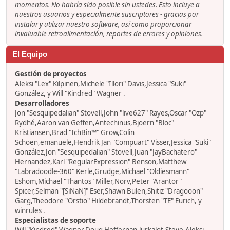
momentos. No habría sido posible sin ustedes. Esto incluye a
nuestros usuarios y especialmente suscriptores - gracias por
instalar y utilizar nuestro software, así como proporcionar
invaluable retroalimentación, reportes de errores y opiniones.
El Equipo
Gestión de proyectos
Aleksi "Lex" Kilpinen,Michele "Illori" Davis,Jessica "Suki"
González, y Will "Kindred" Wagner .
Desarrolladores
Jon "Sesquipedalian" Stovell,John "live627" Rayes,Oscar "Ozp"
Rydhé,Aaron van Geffen,Antechinus,Bjoern "Bloc"
Kristiansen,Brad "IchBin™" Grow,Colin
Schoen,emanuele,Hendrik Jan "Compuart" Visser,Jessica "Suki"
González,Jon "Sesquipedalian" Stovell,Juan "JayBachatero"
Hernandez,Karl "RegularExpression" Benson,Matthew
"Labradoodle-360" Kerle,Grudge,Michael "Oldiesmann"
Eshom,Michael "Thantos" Miller,Norv,Peter "Arantor"
Spicer,Selman "[SiNaN]" Eser,Shawn Bulen,Shitiz "Dragooon"
Garg,Theodore "Orstio" Hildebrandt,Thorsten "TE" Eurich, y
winrules .
Especialistas de soporte