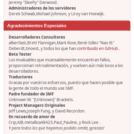
Jeremy "SleePy" Darwood.
Administradores de los servidores
Derek Schwab,Michael Johnson, y Liroy van Hoewijk.
Agradecimientos Especiales
Desarrolladores Consultores
albertlast,Brett Flannigan,Mark Rose,René-Gilles "Nao 尚"
Deberdt,tinoest, y todos los que han
contribuido en GitHub
.
Beta Tester
Los invaluables que incansablemente encuentran fallos,
proporcionan retroalimentación, y vuelven aún más locos a los
desarrolladores.
Traductores
Gracias por vuestros esfuerzos, puesto que hacen posible que
la gente de todo el mundo use SMF.
Padre fundador de SMF
Unknown W. "[Unknown]" Brackets.
Project Managers Originales
Jeff Lewis,Joseph Fung, y David Recordon.
En recuerdo de amor de
Crip,K@,metallica48423,Paul_Pauline, y Rock Lee .
Y para todos los que hayamos podido omitir, ¡gracias!