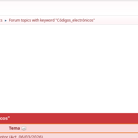
cs
Forum topics with keyword "Códigos_electrónicos"
►
icos"
Tema
Motor (Act. 06/03/2026)