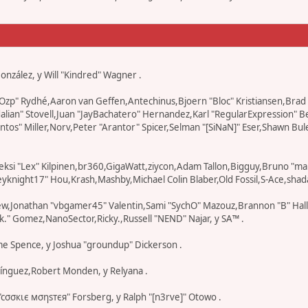
 González, y Will "Kindred" Wagner .
r "Ozp" Rydhé,Aaron van Geffen,Antechinus,Bjoern "Bloc" Kristiansen,Br
edalian" Stovell,Juan "JayBachatero" Hernandez,Karl "RegularExpression
os" Miller,Norv,Peter "Arantor" Spicer,Selman "[SiNaN]" Eser,Shawn Bul
eksi "Lex" Kilpinen,br360,GigaWatt,ziycon,Adam Tallon,Bigguy,Bruno "ma
knight17" Hou,Krash,Mashby,Michael Colin Blaber,Old Fossil,S-Ace,shad
ew,Jonathan "vbgamer45" Valentin,Sami "SychO" Mazouz,Brannon "B" Hal
k." Gomez,NanoSector,Ricky.,Russell "NEND" Najar, y SA™ .
eme Spence, y Joshua "groundup" Dickerson .
ínguez,Robert Monden, y Relyana .
 "cσσкιє мσηѕтєя" Forsberg, y Ralph "[n3rve]" Otowo .