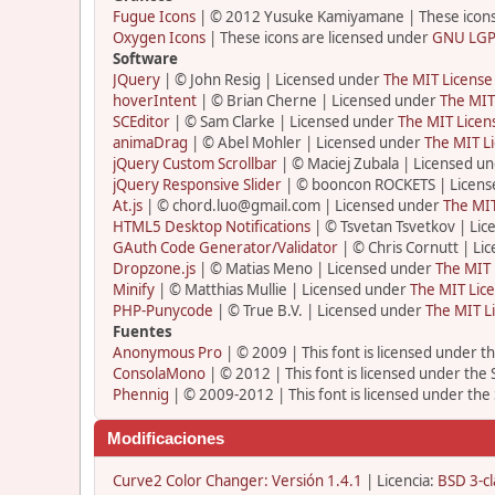
Fugue Icons
| © 2012 Yusuke Kamiyamane | These icons 
Oxygen Icons
| These icons are licensed under
GNU LGP
Software
JQuery
| © John Resig | Licensed under
The MIT License
hoverIntent
| © Brian Cherne | Licensed under
The MIT
SCEditor
| © Sam Clarke | Licensed under
The MIT Licen
animaDrag
| © Abel Mohler | Licensed under
The MIT Li
jQuery Custom Scrollbar
| © Maciej Zubala | Licensed u
jQuery Responsive Slider
| © booncon ROCKETS | Licen
At.js
| © chord.luo@gmail.com | Licensed under
The MIT
HTML5 Desktop Notifications
| © Tsvetan Tsvetkov | Li
GAuth Code Generator/Validator
| © Chris Cornutt | L
Dropzone.js
| © Matias Meno | Licensed under
The MIT 
Minify
| © Matthias Mullie | Licensed under
The MIT Lice
PHP-Punycode
| © True B.V. | Licensed under
The MIT L
Fuentes
Anonymous Pro
| © 2009 | This font is licensed under t
ConsolaMono
| © 2012 | This font is licensed under the
Phennig
| © 2009-2012 | This font is licensed under the
Modificaciones
Curve2 Color Changer: Versión 1.4.1
| Licencia:
BSD 3-cl