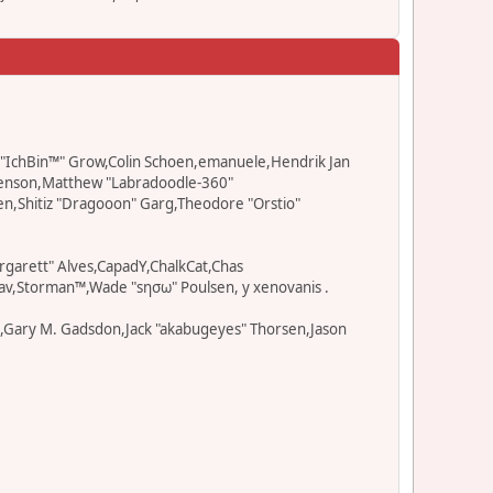
ad "IchBin™" Grow,Colin Schoen,emanuele,Hendrik Jan
" Benson,Matthew "Labradoodle-360"
en,Shitiz "Dragooon" Garg,Theodore "Orstio"
rgarett" Alves,CapadY,ChalkCat,Chas
av,Storman™,Wade "sησω" Poulsen, y xenovanis .
l,Gary M. Gadsdon,Jack "akabugeyes" Thorsen,Jason