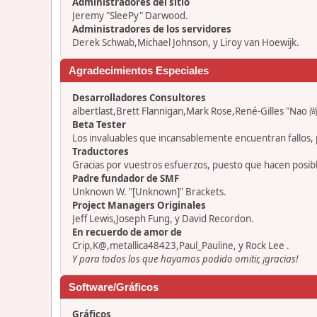
Administradores del sitio
Jeremy "SleePy" Darwood.
Administradores de los servidores
Derek Schwab,Michael Johnson, y Liroy van Hoewijk.
Agradecimientos Especiales
Desarrolladores Consultores
albertlast,Brett Flannigan,Mark Rose,René-Gilles "Nao 尚
Beta Tester
Los invaluables que incansablemente encuentran fallos, 
Traductores
Gracias por vuestros esfuerzos, puesto que hacen posib
Padre fundador de SMF
Unknown W. "[Unknown]" Brackets.
Project Managers Originales
Jeff Lewis,Joseph Fung, y David Recordon.
En recuerdo de amor de
Crip,K@,metallica48423,Paul_Pauline, y Rock Lee .
Y para todos los que hayamos podido omitir, ¡gracias!
Software/Gráficos
Gráficos