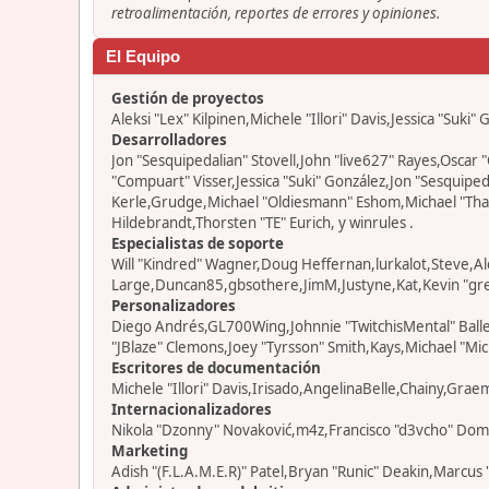
retroalimentación, reportes de errores y opiniones.
El Equipo
Gestión de proyectos
Aleksi "Lex" Kilpinen,Michele "Illori" Davis,Jessica "Suki"
Desarrolladores
Jon "Sesquipedalian" Stovell,John "live627" Rayes,Osca
"Compuart" Visser,Jessica "Suki" González,Jon "Sesquip
Kerle,Grudge,Michael "Oldiesmann" Eshom,Michael "Thant
Hildebrandt,Thorsten "TE" Eurich, y winrules .
Especialistas de soporte
Will "Kindred" Wagner,Doug Heffernan,lurkalot,Steve,Al
Large,Duncan85,gbsothere,JimM,Justyne,Kat,Kevin "grey
Personalizadores
Diego Andrés,GL700Wing,Johnnie "TwitchisMental" Ball
"JBlaze" Clemons,Joey "Tyrsson" Smith,Kays,Michael "Mic
Escritores de documentación
Michele "Illori" Davis,Irisado,AngelinaBelle,Chainy,Gra
Internacionalizadores
Nikola "Dzonny" Novaković,m4z,Francisco "d3vcho" Dom
Marketing
Adish "(F.L.A.M.E.R)" Patel,Bryan "Runic" Deakin,Marcus