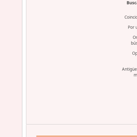
Busca
Coinci
Por 
O
bú
Op
Antigüe
m