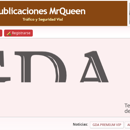
Registrarse
Te
de
Noticias:
GDA PREMIUM VIP
A