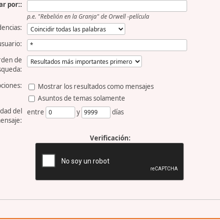
r por::
p.e.
"Rebelión en la Granja" de Orwell -película
dencias:
usuario:
rden de
squeda:
ciones:
Mostrar los resultados como mensajes
Asuntos de temas solamente
dad del
entre
y
días
ensaje:
Verificación: