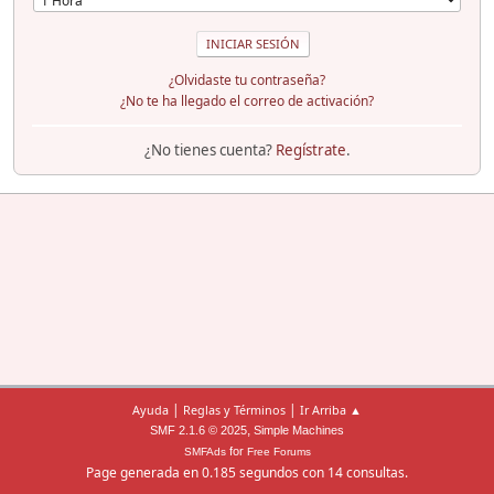
¿Olvidaste tu contraseña?
¿No te ha llegado el correo de activación?
¿No tienes cuenta?
Regístrate
.
|
|
Ayuda
Reglas y Términos
Ir Arriba ▲
,
SMF 2.1.6 © 2025
Simple Machines
for
SMFAds
Free Forums
Page generada en 0.185 segundos con 14 consultas.