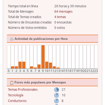
Tiempo total en línea
20 horas y 39 minutos
Total de Mensajes
64 mensajes
Total de Temas creados
4 temas
Número de Encuestas creadas
0 encuestas
Número de Votos emitidos
0 votos
Actividad de publicaciones por Hora
0
1
2
3
4
5
6
7
8
9
10
11
12
13
14
15
16
17
18
19
20
21
22
23
Foros más populares por Mensajes
Temas Profesionales
27
Tecnología
10
Conductores
8