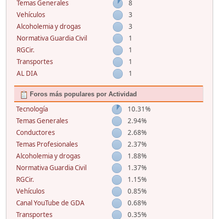
Temas Generales
8
Vehículos
3
Alcoholemia y drogas
3
Normativa Guardia Civil
1
RGCir.
1
Transportes
1
AL DIA
1
Foros más populares por Actividad
Tecnología
10.31%
Temas Generales
2.94%
Conductores
2.68%
Temas Profesionales
2.37%
Alcoholemia y drogas
1.88%
Normativa Guardia Civil
1.37%
RGCir.
1.15%
Vehículos
0.85%
Canal YouTube de GDA
0.68%
Transportes
0.35%