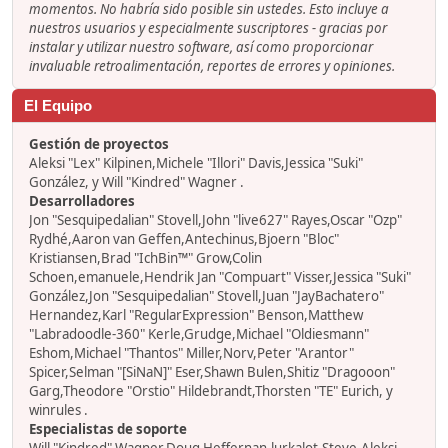
momentos. No habría sido posible sin ustedes. Esto incluye a
nuestros usuarios y especialmente suscriptores - gracias por
instalar y utilizar nuestro software, así como proporcionar
invaluable retroalimentación, reportes de errores y opiniones.
El Equipo
Gestión de proyectos
Aleksi "Lex" Kilpinen,Michele "Illori" Davis,Jessica "Suki"
González, y Will "Kindred" Wagner .
Desarrolladores
Jon "Sesquipedalian" Stovell,John "live627" Rayes,Oscar "Ozp"
Rydhé,Aaron van Geffen,Antechinus,Bjoern "Bloc"
Kristiansen,Brad "IchBin™" Grow,Colin
Schoen,emanuele,Hendrik Jan "Compuart" Visser,Jessica "Suki"
González,Jon "Sesquipedalian" Stovell,Juan "JayBachatero"
Hernandez,Karl "RegularExpression" Benson,Matthew
"Labradoodle-360" Kerle,Grudge,Michael "Oldiesmann"
Eshom,Michael "Thantos" Miller,Norv,Peter "Arantor"
Spicer,Selman "[SiNaN]" Eser,Shawn Bulen,Shitiz "Dragooon"
Garg,Theodore "Orstio" Hildebrandt,Thorsten "TE" Eurich, y
winrules .
Especialistas de soporte