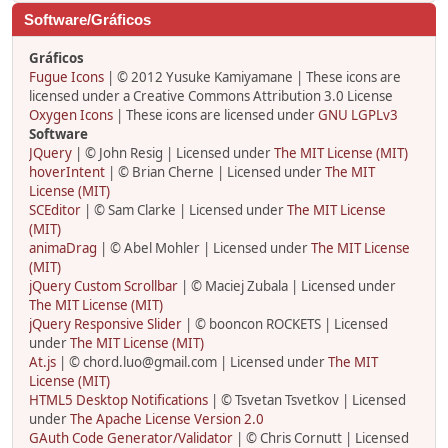
Software/Gráficos
Gráficos
Fugue Icons
| © 2012 Yusuke Kamiyamane | These icons are
licensed under a Creative Commons Attribution 3.0 License
Oxygen Icons
| These icons are licensed under
GNU LGPLv3
Software
JQuery
| © John Resig | Licensed under
The MIT License (MIT)
hoverIntent
| © Brian Cherne | Licensed under
The MIT
License (MIT)
SCEditor
| © Sam Clarke | Licensed under
The MIT License
(MIT)
animaDrag
| © Abel Mohler | Licensed under
The MIT License
(MIT)
jQuery Custom Scrollbar
| © Maciej Zubala | Licensed under
The MIT License (MIT)
jQuery Responsive Slider
| © booncon ROCKETS | Licensed
under
The MIT License (MIT)
At.js
| © chord.luo@gmail.com | Licensed under
The MIT
License (MIT)
HTML5 Desktop Notifications
| © Tsvetan Tsvetkov | Licensed
under
The Apache License Version 2.0
GAuth Code Generator/Validator
| © Chris Cornutt | Licensed