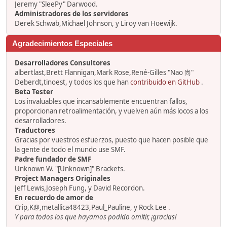
Jeremy "SleePy" Darwood.
Administradores de los servidores
Derek Schwab,Michael Johnson, y Liroy van Hoewijk.
Agradecimientos Especiales
Desarrolladores Consultores
albertlast,Brett Flannigan,Mark Rose,René-Gilles "Nao 尚"
Deberdt,tinoest, y todos los que han
contribuido en GitHub
.
Beta Tester
Los invaluables que incansablemente encuentran fallos,
proporcionan retroalimentación, y vuelven aún más locos a los
desarrolladores.
Traductores
Gracias por vuestros esfuerzos, puesto que hacen posible que
la gente de todo el mundo use SMF.
Padre fundador de SMF
Unknown W. "[Unknown]" Brackets.
Project Managers Originales
Jeff Lewis,Joseph Fung, y David Recordon.
En recuerdo de amor de
Crip,K@,metallica48423,Paul_Pauline, y Rock Lee .
Y para todos los que hayamos podido omitir, ¡gracias!