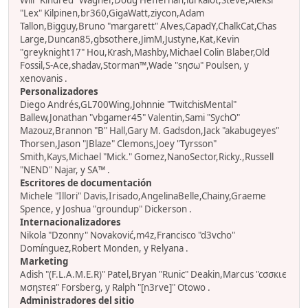
Will "Kindred" Wagner,Doug Heffernan,lurkalot,Steve,Aleksi
"Lex" Kilpinen,br360,GigaWatt,ziycon,Adam
Tallon,Bigguy,Bruno "margarett" Alves,CapadY,ChalkCat,Chas
Large,Duncan85,gbsothere,JimM,Justyne,Kat,Kevin
"greyknight17" Hou,Krash,Mashby,Michael Colin Blaber,Old
Fossil,S-Ace,shadav,Storman™,Wade "sησω" Poulsen, y
xenovanis .
Personalizadores
Diego Andrés,GL700Wing,Johnnie "TwitchisMental"
Ballew,Jonathan "vbgamer45" Valentin,Sami "SychO"
Mazouz,Brannon "B" Hall,Gary M. Gadsdon,Jack "akabugeyes"
Thorsen,Jason "JBlaze" Clemons,Joey "Tyrsson"
Smith,Kays,Michael "Mick." Gomez,NanoSector,Ricky.,Russell
"NEND" Najar, y SA™ .
Escritores de documentación
Michele "Illori" Davis,Irisado,AngelinaBelle,Chainy,Graeme
Spence, y Joshua "groundup" Dickerson .
Internacionalizadores
Nikola "Dzonny" Novaković,m4z,Francisco "d3vcho"
Domínguez,Robert Monden, y Relyana .
Marketing
Adish "(F.L.A.M.E.R)" Patel,Bryan "Runic" Deakin,Marcus "cσσкιє
мσηѕтєя" Forsberg, y Ralph "[n3rve]" Otowo .
Administradores del sitio