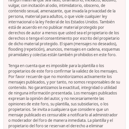
ningún material que sea falso, difamatorio, inexacto, abusivo,
vulgar, con incitación al odio, intimidatorio, obsceno, de
contenido sexual, amenazante, que invada la privacidad de la
persona, material para adultos, o que viole cualquier ley
internacional o la ley Federal de los Estados Unidos. También
está de acuerdo en no publicar material protegido por
derechos de autor a menos que usted sea el propietario de los
derechos o tenga el consentimiento por escrito del propietario
de dicho material protegido. El spam (mensajes no deseados),
flooding (repetición), anuncios, mensajes en cadena, esquemas
piramidales y colectas están también prohibidos en este foro.
Tenga en cuenta que es imposible para la plantilla o los
propietarios de este foro confirmar la validez de los mensajes.
Por favor recuerde que no monitorizamos activamente los
mensajes publicados, y por tanto, no somos responsables de su
contenido. No garantizamos la exactitud, integridad o utilidad
de ninguna información presentada. Los mensajes publicados
expresan la opinión del autor, y no necesariamente las
opiniones de este foro, su plantilla, sus subsidiarios, o los
propietarios. Se invita a cualquiera que considere que un
mensaje publicado es censurable a notificarlo al administrador
o moderador del foro de manera inmediata. La plantilla y el
propietario del foro se reservan el derecho a eliminar