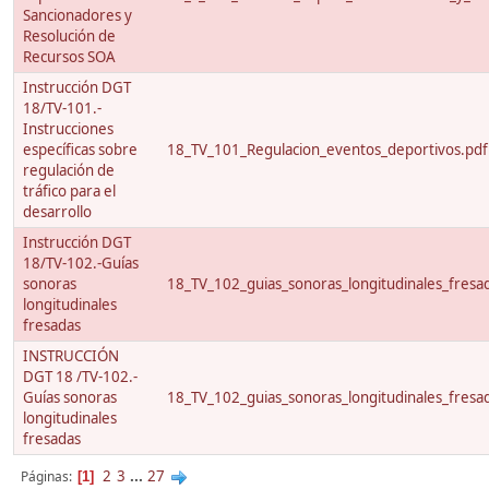
Sancionadores y
Resolución de
Recursos SOA
Instrucción DGT
18/TV-101.-
Instrucciones
específicas sobre
18_TV_101_Regulacion_eventos_deportivos.pdf
regulación de
tráfico para el
desarrollo
Instrucción DGT
18/TV-102.-Guías
sonoras
18_TV_102_guias_sonoras_longitudinales_fresa
longitudinales
fresadas
INSTRUCCIÓN
DGT 18 /TV-102.-
Guías sonoras
18_TV_102_guias_sonoras_longitudinales_fresa
longitudinales
fresadas
2
3
...
27
Páginas
1