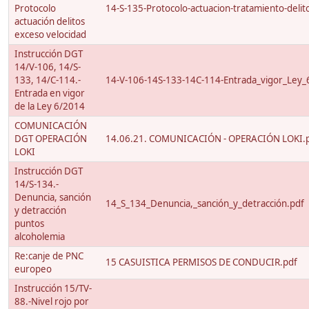
Protocolo
14-S-135-Protocolo-actuacion-tratamiento-delito
actuación delitos
exceso velocidad
Instrucción DGT
14/V-106, 14/S-
133, 14/C-114.-
14-V-106-14S-133-14C-114-Entrada_vigor_Ley_
Entrada en vigor
de la Ley 6/2014
COMUNICACIÓN
DGT OPERACIÓN
14.06.21. COMUNICACIÓN - OPERACIÓN LOKI.
LOKI
Instrucción DGT
14/S-134.-
Denuncia, sanción
14_S_134_Denuncia,_sanción_y_detracción.pdf
y detracción
puntos
alcoholemia
Re:canje de PNC
15 CASUISTICA PERMISOS DE CONDUCIR.pdf
europeo
Instrucción 15/TV-
88.-Nivel rojo por