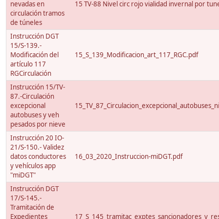
nevadas en
15 TV-88 Nivel circ rojo vialidad invernal por tun
circulación tramos
de túneles
Instrucción DGT
15/S-139.-
Modificación del
15_S_139_Modificacion_art_117_RGC.pdf
artículo 117
RGCirculación
Instrucción 15/TV-
87.-Circulación
excepcional
15_TV_87_Circulacion_excepcional_autobuses_ni
autobuses y veh
pesados por nieve
Instrucción 20 IO-
21/S-150.- Validez
datos conductores
16_03_2020_Instruccion-miDGT.pdf
y vehículos app
"miDGT"
Instrucción DGT
17/S-145.-
Tramitación de
Expedientes
17_S_145_tramitac_exptes_sancionadores_y_res