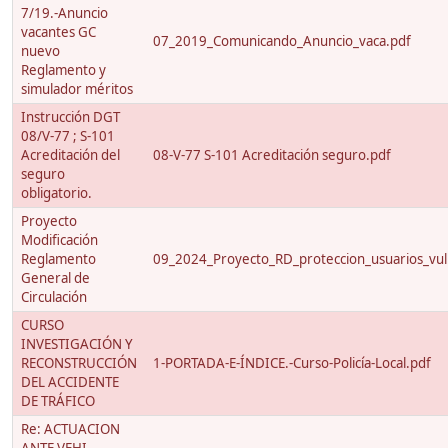
7/19.-Anuncio
vacantes GC
07_2019_Comunicando_Anuncio_vaca.pdf
nuevo
Reglamento y
simulador méritos
Instrucción DGT
08/V-77 ; S-101
Acreditación del
08-V-77 S-101 Acreditación seguro.pdf
seguro
obligatorio.
Proyecto
Modificación
Reglamento
09_2024_Proyecto_RD_proteccion_usuarios_vuln
General de
Circulación
CURSO
INVESTIGACIÓN Y
RECONSTRUCCIÓN
1-PORTADA-E-ÍNDICE.-Curso-Policía-Local.pdf
DEL ACCIDENTE
DE TRÁFICO
Re: ACTUACION