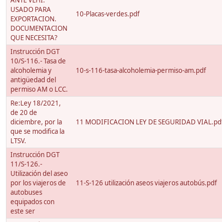
ANTE VEHI.
USADO PARA
10-Placas-verdes.pdf
EXPORTACION.
DOCUMENTACION
QUE NECESITA?
Instrucción DGT
10/S-116.- Tasa de
alcoholemia y
10-s-116-tasa-alcoholemia-permiso-am.pdf
antigüedad del
permiso AM o LCC.
Re:Ley 18/2021,
de 20 de
diciembre, por la
11 MODIFICACION LEY DE SEGURIDAD VIAL.pd
que se modifica la
LTSV.
Instrucción DGT
11/S-126.-
Utilización del aseo
por los viajeros de
11-S-126 utilización aseos viajeros autobús.pdf
autobuses
equipados con
este ser