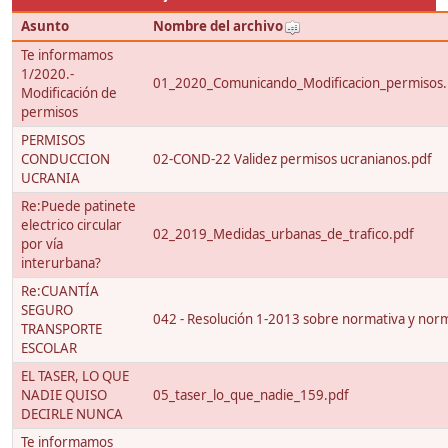
Asunto
Nombre del archivo
Te informamos
1/2020.-
01_2020_Comunicando_Modificacion_permisos.
Modificación de
permisos
PERMISOS
CONDUCCION
02-COND-22 Validez permisos ucranianos.pdf
UCRANIA
Re:Puede patinete
electrico circular
02_2019_Medidas_urbanas_de_trafico.pdf
por vía
interurbana?
Re:CUANTÍA
SEGURO
042 - Resolución 1-2013 sobre normativa y nor
TRANSPORTE
ESCOLAR
EL TASER, LO QUE
NADIE QUISO
05_taser_lo_que_nadie_159.pdf
DECIRLE NUNCA
Te informamos