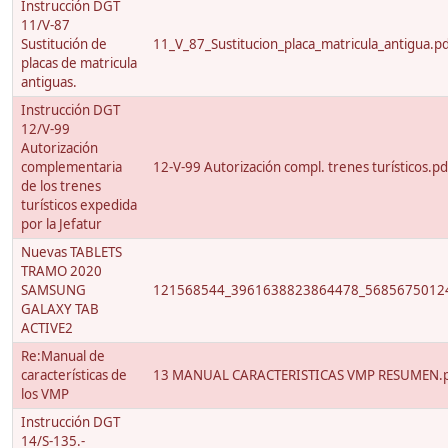
Instrucción DGT
11/V-87
Sustitución de
11_V_87_Sustitucion_placa_matricula_antigua.p
placas de matricula
antiguas.
Instrucción DGT
12/V-99
Autorización
complementaria
12-V-99 Autorización compl. trenes turísticos.pd
de los trenes
turísticos expedida
por la Jefatur
Nuevas TABLETS
TRAMO 2020
SAMSUNG
121568544_3961638823864478_56856750124
GALAXY TAB
ACTIVE2
Re:Manual de
características de
13 MANUAL CARACTERISTICAS VMP RESUMEN.
los VMP
Instrucción DGT
14/S-135.-