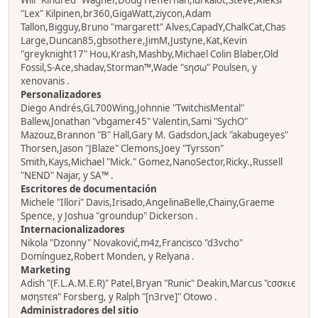
Will "Kindred" Wagner,Doug Heffernan,lurkalot,Steve,Aleksi
"Lex" Kilpinen,br360,GigaWatt,ziycon,Adam
Tallon,Bigguy,Bruno "margarett" Alves,CapadY,ChalkCat,Chas
Large,Duncan85,gbsothere,JimM,Justyne,Kat,Kevin
"greyknight17" Hou,Krash,Mashby,Michael Colin Blaber,Old
Fossil,S-Ace,shadav,Storman™,Wade "sησω" Poulsen, y
xenovanis .
Personalizadores
Diego Andrés,GL700Wing,Johnnie "TwitchisMental"
Ballew,Jonathan "vbgamer45" Valentin,Sami "SychO"
Mazouz,Brannon "B" Hall,Gary M. Gadsdon,Jack "akabugeyes"
Thorsen,Jason "JBlaze" Clemons,Joey "Tyrsson"
Smith,Kays,Michael "Mick." Gomez,NanoSector,Ricky.,Russell
"NEND" Najar, y SA™ .
Escritores de documentación
Michele "Illori" Davis,Irisado,AngelinaBelle,Chainy,Graeme
Spence, y Joshua "groundup" Dickerson .
Internacionalizadores
Nikola "Dzonny" Novaković,m4z,Francisco "d3vcho"
Domínguez,Robert Monden, y Relyana .
Marketing
Adish "(F.L.A.M.E.R)" Patel,Bryan "Runic" Deakin,Marcus "cσσкιє
мσηѕтєя" Forsberg, y Ralph "[n3rve]" Otowo .
Administradores del sitio