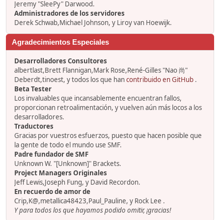
Jeremy "SleePy" Darwood.
Administradores de los servidores
Derek Schwab,Michael Johnson, y Liroy van Hoewijk.
Agradecimientos Especiales
Desarrolladores Consultores
albertlast,Brett Flannigan,Mark Rose,René-Gilles "Nao 尚"
Deberdt,tinoest, y todos los que han
contribuido en GitHub
.
Beta Tester
Los invaluables que incansablemente encuentran fallos,
proporcionan retroalimentación, y vuelven aún más locos a los
desarrolladores.
Traductores
Gracias por vuestros esfuerzos, puesto que hacen posible que
la gente de todo el mundo use SMF.
Padre fundador de SMF
Unknown W. "[Unknown]" Brackets.
Project Managers Originales
Jeff Lewis,Joseph Fung, y David Recordon.
En recuerdo de amor de
Crip,K@,metallica48423,Paul_Pauline, y Rock Lee .
Y para todos los que hayamos podido omitir, ¡gracias!