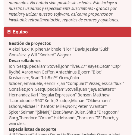
momentos. No habría sido posible sin ustedes. Esto incluye a
nuestros usuarios y especialmente suscriptores - gracias por
instalar y utilizar nuestro software, así como proporcionar
invaluable retroalimentación, reportes de errores y opiniones.
El Equipo
Gestión de proyectos
Aleksi "Lex" Kilpinen,Michele "Illori" Davis,Jessica "Suki"
González, y Will "Kindred" Wagner .
Desarrolladores
Jon "Sesquipedalian" Stovell,John "live627" Rayes,Oscar "Ozp"
Rydhé,Aaron van Geffen,Antechinus,Bjoern "Bloc"
Kristiansen,Brad "IchBin™" Grow,Colin
Schoen,emanuele,Hendrik Jan "Compuart" Visser,Jessica "Suki"
González,Jon "Sesquipedalian" Stovell,Juan "JayBachatero"
Hernandez,Karl "RegularExpression" Benson,Matthew
"Labradoodle-360" Kerle,Grudge,Michael "Oldiesmann"
Eshom,Michael "Thantos" Miller,Norv,Peter "Arantor"
Spicer,Selman "[SiNaN]" Eser,Shawn Bulen,Shitiz "Dragooon"
Garg,Theodore "Orstio" Hildebrandt,Thorsten "TE" Eurich, y
winrules .
Especialistas de soporte