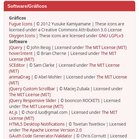
Software/Gráficos
Gráficos
Fugue Icons
| © 2012 Yusuke Kamiyamane | These icons are
licensed under a Creative Commons Attribution 3.0 License
Oxygen Icons
| These icons are licensed under
GNU LGPLv3
Software
JQuery
| © John Resig | Licensed under
The MIT License (MIT)
hoverIntent
| © Brian Cherne | Licensed under
The MIT
License (MIT)
SCEditor
| © Sam Clarke | Licensed under
The MIT License
(MIT)
animaDrag
| © Abel Mohler | Licensed under
The MIT License
(MIT)
jQuery Custom Scrollbar
| © Maciej Zubala | Licensed under
The MIT License (MIT)
jQuery Responsive Slider
| © booncon ROCKETS | Licensed
under
The MIT License (MIT)
At.js
| © chord.luo@gmail.com | Licensed under
The MIT
License (MIT)
HTML5 Desktop Notifications
| © Tsvetan Tsvetkov | Licensed
under
The Apache License Version 2.0
GAuth Code Generator/Validator
| © Chris Cornutt | Licensed