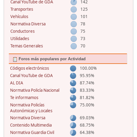
Canal YouTube de GDA
142
Transportes
125
Vehículos
101
Normativa Diversa
78
Conductores
75
Utilidades
73
Temas Generales
70
Foros más populares por Actividad
Códigos electrónicos
100.00%
Canal YouTube de GDA
95.95%
AL DIA
87.74%
Normativa Policía Nacional
83.33%
Te informamos
81.82%
Normativa Policías
75.00%
Autonómicas y Locales
Normativa Diversa
69.03%
Contenido Multimedia
68.75%
Normativa Guardia Civil
64.38%