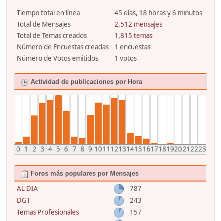
Tiempo total en línea
45 días, 18 horas y 6 minutos
Total de Mensajes
2,512 mensajes
Total de Temas creados
1,815 temas
Número de Encuestas creadas
1 encuestas
Número de Votos emitidos
1 votos
Actividad de publicaciones por Hora
0
1
2
3
4
5
6
7
8
9
10
11
12
13
14
15
16
17
18
19
20
21
22
23
Foros más populares por Mensajes
AL DIA
787
DGT
243
Temas Profesionales
157