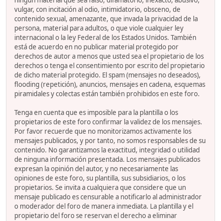
ningún material que sea falso, difamatorio, inexacto, abusivo,
vulgar, con incitación al odio, intimidatorio, obsceno, de
contenido sexual, amenazante, que invada la privacidad de la
persona, material para adultos, o que viole cualquier ley
internacional o la ley Federal de los Estados Unidos. También
está de acuerdo en no publicar material protegido por
derechos de autor a menos que usted sea el propietario de los
derechos o tenga el consentimiento por escrito del propietario
de dicho material protegido. El spam (mensajes no deseados),
flooding (repetición), anuncios, mensajes en cadena, esquemas
piramidales y colectas están también prohibidos en este foro.
Tenga en cuenta que es imposible para la plantilla o los
propietarios de este foro confirmar la validez de los mensajes.
Por favor recuerde que no monitorizamos activamente los
mensajes publicados, y por tanto, no somos responsables de su
contenido. No garantizamos la exactitud, integridad o utilidad
de ninguna información presentada. Los mensajes publicados
expresan la opinión del autor, y no necesariamente las
opiniones de este foro, su plantilla, sus subsidiarios, o los
propietarios. Se invita a cualquiera que considere que un
mensaje publicado es censurable a notificarlo al administrador
o moderador del foro de manera inmediata. La plantilla y el
propietario del foro se reservan el derecho a eliminar