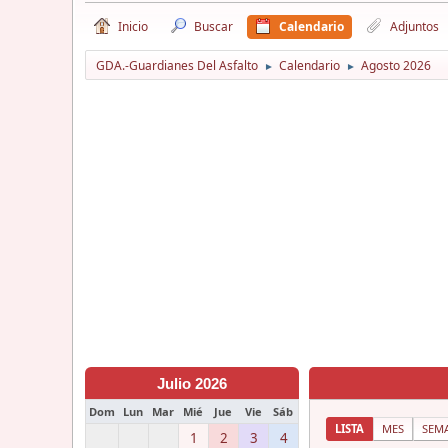
Inicio
Buscar
Calendario
Adjuntos
GDA.-Guardianes Del Asfalto
Calendario
Agosto 2026
►
►
Julio 2026
Dom
Lun
Mar
Mié
Jue
Vie
Sáb
LISTA
MES
SEM
1
2
3
4