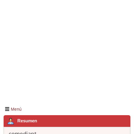
Menú
Resumen
comediant