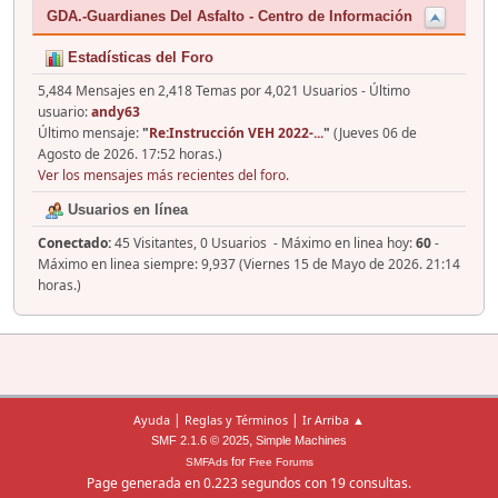
GDA.-Guardianes Del Asfalto - Centro de Información
Estadísticas del Foro
5,484 Mensajes en 2,418 Temas por 4,021 Usuarios - Último
usuario:
andy63
Último mensaje:
"
Re:Instrucción VEH 2022-...
"
(Jueves 06 de
Agosto de 2026. 17:52 horas.)
Ver los mensajes más recientes del foro.
Usuarios en línea
Conectado:
45 Visitantes, 0 Usuarios - Máximo en linea hoy:
60
-
Máximo en linea siempre: 9,937 (Viernes 15 de Mayo de 2026. 21:14
horas.)
|
|
Ayuda
Reglas y Términos
Ir Arriba ▲
,
SMF 2.1.6 © 2025
Simple Machines
for
SMFAds
Free Forums
Page generada en 0.223 segundos con 19 consultas.