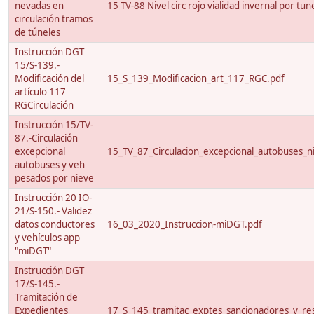
nevadas en
15 TV-88 Nivel circ rojo vialidad invernal por tun
circulación tramos
de túneles
Instrucción DGT
15/S-139.-
Modificación del
15_S_139_Modificacion_art_117_RGC.pdf
artículo 117
RGCirculación
Instrucción 15/TV-
87.-Circulación
excepcional
15_TV_87_Circulacion_excepcional_autobuses_ni
autobuses y veh
pesados por nieve
Instrucción 20 IO-
21/S-150.- Validez
datos conductores
16_03_2020_Instruccion-miDGT.pdf
y vehículos app
"miDGT"
Instrucción DGT
17/S-145.-
Tramitación de
Expedientes
17_S_145_tramitac_exptes_sancionadores_y_res