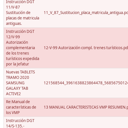
Instrucción DGT
11/V-87
Sustitución de
11_V_87_Sustitucion_placa_matricula_antigua.p
placas de matricula
antiguas.
Instrucción DGT
12/V-99
Autorización
complementaria
12-V-99 Autorización compl. trenes turísticos.pd
de los trenes
turísticos expedida
por la Jefatur
Nuevas TABLETS
TRAMO 2020
SAMSUNG
121568544_3961638823864478_56856750124
GALAXY TAB
ACTIVE2
Re:Manual de
características de
13 MANUAL CARACTERISTICAS VMP RESUMEN.
los VMP
Instrucción DGT
14/S-135.-