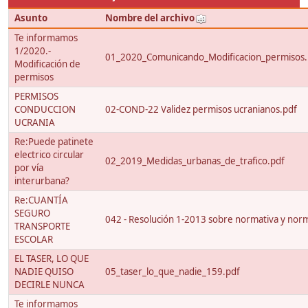
Asunto
Nombre del archivo
Te informamos
1/2020.-
01_2020_Comunicando_Modificacion_permisos.
Modificación de
permisos
PERMISOS
CONDUCCION
02-COND-22 Validez permisos ucranianos.pdf
UCRANIA
Re:Puede patinete
electrico circular
02_2019_Medidas_urbanas_de_trafico.pdf
por vía
interurbana?
Re:CUANTÍA
SEGURO
042 - Resolución 1-2013 sobre normativa y nor
TRANSPORTE
ESCOLAR
EL TASER, LO QUE
NADIE QUISO
05_taser_lo_que_nadie_159.pdf
DECIRLE NUNCA
Te informamos