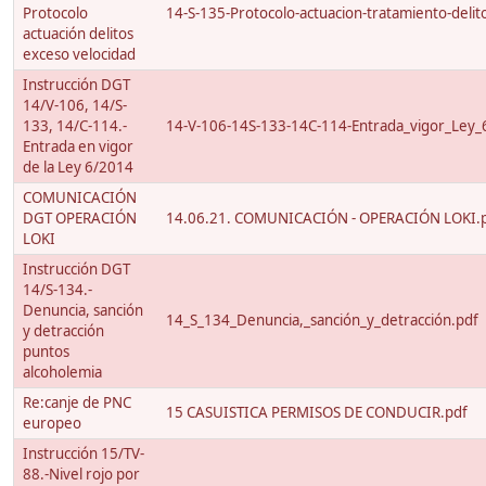
Protocolo
14-S-135-Protocolo-actuacion-tratamiento-delito
actuación delitos
exceso velocidad
Instrucción DGT
14/V-106, 14/S-
133, 14/C-114.-
14-V-106-14S-133-14C-114-Entrada_vigor_Ley_
Entrada en vigor
de la Ley 6/2014
COMUNICACIÓN
DGT OPERACIÓN
14.06.21. COMUNICACIÓN - OPERACIÓN LOKI.
LOKI
Instrucción DGT
14/S-134.-
Denuncia, sanción
14_S_134_Denuncia,_sanción_y_detracción.pdf
y detracción
puntos
alcoholemia
Re:canje de PNC
15 CASUISTICA PERMISOS DE CONDUCIR.pdf
europeo
Instrucción 15/TV-
88.-Nivel rojo por