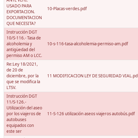
ANTE VEHI.
USADO PARA
10-Placas-verdes.pdf
EXPORTACION.
DOCUMENTACION
QUE NECESITA?
Instrucción DGT
10/S-116.- Tasa de
alcoholemia y
10-s-116-tasa-alcoholemia-permiso-am.pdf
antigüedad del
permiso AM o LCC.
Re:Ley 18/2021,
de 20 de
diciembre, por la
11 MODIFICACION LEY DE SEGURIDAD VIAL.pd
que se modifica la
LTSV.
Instrucción DGT
11/S-126.-
Utilización del aseo
por los viajeros de
11-S-126 utilización aseos viajeros autobús.pdf
autobuses
equipados con
este ser