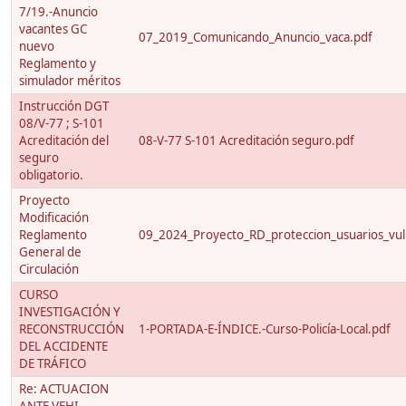
7/19.-Anuncio
vacantes GC
07_2019_Comunicando_Anuncio_vaca.pdf
nuevo
Reglamento y
simulador méritos
Instrucción DGT
08/V-77 ; S-101
Acreditación del
08-V-77 S-101 Acreditación seguro.pdf
seguro
obligatorio.
Proyecto
Modificación
Reglamento
09_2024_Proyecto_RD_proteccion_usuarios_vuln
General de
Circulación
CURSO
INVESTIGACIÓN Y
RECONSTRUCCIÓN
1-PORTADA-E-ÍNDICE.-Curso-Policía-Local.pdf
DEL ACCIDENTE
DE TRÁFICO
Re: ACTUACION