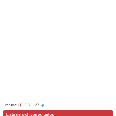
2
3
...
27
Páginas
1
Lista de archivos adjuntos