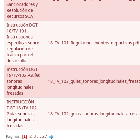
Sancionadores y
Resolución de
Recursos SOA
Instrucción DGT
18/TV-101.-
Instrucciones
específicas sobre
18_TV_101_Regulacion_eventos_deportivos.pdf
regulación de
tráfico para el
desarrollo
Instrucción DGT
18/TV-102.-Guías
sonoras
18_TV_102_guias_sonoras_longitudinales_fresa
longitudinales
fresadas
INSTRUCCIÓN
DGT 18 /TV-102.-
Guías sonoras
18_TV_102_guias_sonoras_longitudinales_fresa
longitudinales
fresadas
2
3
...
27
Páginas
1