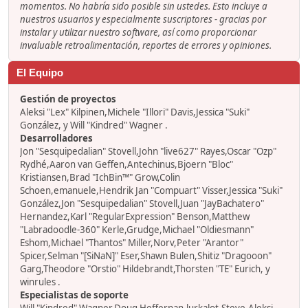
momentos. No habría sido posible sin ustedes. Esto incluye a
nuestros usuarios y especialmente suscriptores - gracias por
instalar y utilizar nuestro software, así como proporcionar
invaluable retroalimentación, reportes de errores y opiniones.
El Equipo
Gestión de proyectos
Aleksi "Lex" Kilpinen,Michele "Illori" Davis,Jessica "Suki"
González, y Will "Kindred" Wagner .
Desarrolladores
Jon "Sesquipedalian" Stovell,John "live627" Rayes,Oscar "Ozp"
Rydhé,Aaron van Geffen,Antechinus,Bjoern "Bloc"
Kristiansen,Brad "IchBin™" Grow,Colin
Schoen,emanuele,Hendrik Jan "Compuart" Visser,Jessica "Suki"
González,Jon "Sesquipedalian" Stovell,Juan "JayBachatero"
Hernandez,Karl "RegularExpression" Benson,Matthew
"Labradoodle-360" Kerle,Grudge,Michael "Oldiesmann"
Eshom,Michael "Thantos" Miller,Norv,Peter "Arantor"
Spicer,Selman "[SiNaN]" Eser,Shawn Bulen,Shitiz "Dragooon"
Garg,Theodore "Orstio" Hildebrandt,Thorsten "TE" Eurich, y
winrules .
Especialistas de soporte