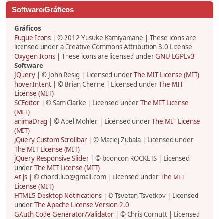
Software/Gráficos
Gráficos
Fugue Icons
| © 2012 Yusuke Kamiyamane | These icons are
licensed under a Creative Commons Attribution 3.0 License
Oxygen Icons
| These icons are licensed under
GNU LGPLv3
Software
JQuery
| © John Resig | Licensed under
The MIT License (MIT)
hoverIntent
| © Brian Cherne | Licensed under
The MIT
License (MIT)
SCEditor
| © Sam Clarke | Licensed under
The MIT License
(MIT)
animaDrag
| © Abel Mohler | Licensed under
The MIT License
(MIT)
jQuery Custom Scrollbar
| © Maciej Zubala | Licensed under
The MIT License (MIT)
jQuery Responsive Slider
| © booncon ROCKETS | Licensed
under
The MIT License (MIT)
At.js
| © chord.luo@gmail.com | Licensed under
The MIT
License (MIT)
HTML5 Desktop Notifications
| © Tsvetan Tsvetkov | Licensed
under
The Apache License Version 2.0
GAuth Code Generator/Validator
| © Chris Cornutt | Licensed