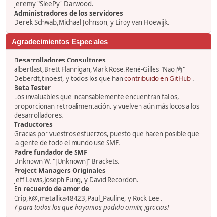
Jeremy "SleePy" Darwood.
Administradores de los servidores
Derek Schwab,Michael Johnson, y Liroy van Hoewijk.
Agradecimientos Especiales
Desarrolladores Consultores
albertlast,Brett Flannigan,Mark Rose,René-Gilles "Nao 尚"
Deberdt,tinoest, y todos los que han
contribuido en GitHub
.
Beta Tester
Los invaluables que incansablemente encuentran fallos,
proporcionan retroalimentación, y vuelven aún más locos a los
desarrolladores.
Traductores
Gracias por vuestros esfuerzos, puesto que hacen posible que
la gente de todo el mundo use SMF.
Padre fundador de SMF
Unknown W. "[Unknown]" Brackets.
Project Managers Originales
Jeff Lewis,Joseph Fung, y David Recordon.
En recuerdo de amor de
Crip,K@,metallica48423,Paul_Pauline, y Rock Lee .
Y para todos los que hayamos podido omitir, ¡gracias!