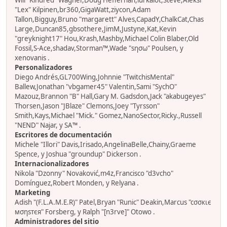
Will "Kindred" Wagner,Doug Heffernan,lurkalot,Steve,Aleksi
"Lex" Kilpinen,br360,GigaWatt,ziycon,Adam
Tallon,Bigguy,Bruno "margarett" Alves,CapadY,ChalkCat,Chas
Large,Duncan85,gbsothere,JimM,Justyne,Kat,Kevin
"greyknight17" Hou,Krash,Mashby,Michael Colin Blaber,Old
Fossil,S-Ace,shadav,Storman™,Wade "sησω" Poulsen, y
xenovanis .
Personalizadores
Diego Andrés,GL700Wing,Johnnie "TwitchisMental"
Ballew,Jonathan "vbgamer45" Valentin,Sami "SychO"
Mazouz,Brannon "B" Hall,Gary M. Gadsdon,Jack "akabugeyes"
Thorsen,Jason "JBlaze" Clemons,Joey "Tyrsson"
Smith,Kays,Michael "Mick." Gomez,NanoSector,Ricky.,Russell
"NEND" Najar, y SA™ .
Escritores de documentación
Michele "Illori" Davis,Irisado,AngelinaBelle,Chainy,Graeme
Spence, y Joshua "groundup" Dickerson .
Internacionalizadores
Nikola "Dzonny" Novaković,m4z,Francisco "d3vcho"
Domínguez,Robert Monden, y Relyana .
Marketing
Adish "(F.L.A.M.E.R)" Patel,Bryan "Runic" Deakin,Marcus "cσσкιє
мσηѕтєя" Forsberg, y Ralph "[n3rve]" Otowo .
Administradores del sitio