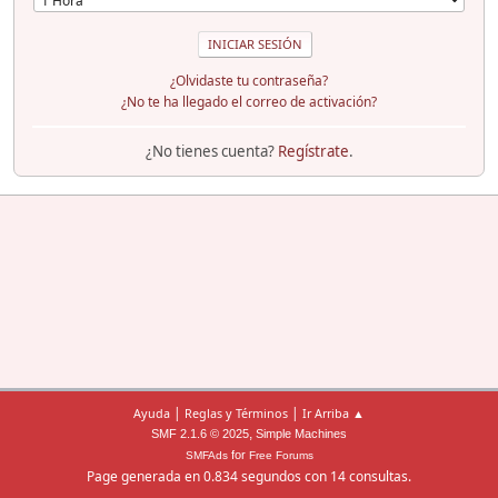
¿Olvidaste tu contraseña?
¿No te ha llegado el correo de activación?
¿No tienes cuenta?
Regístrate
.
|
|
Ayuda
Reglas y Términos
Ir Arriba ▲
,
SMF 2.1.6 © 2025
Simple Machines
for
SMFAds
Free Forums
Page generada en 0.834 segundos con 14 consultas.