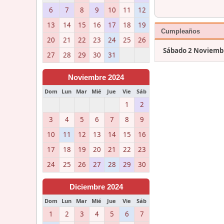
6
7
8
9
10
11
12
13
14
15
16
17
18
19
Cumpleaños
20
21
22
23
24
25
26
Sábado 2 Noviemb
27
28
29
30
31
Noviembre 2024
Dom
Lun
Mar
Mié
Jue
Vie
Sáb
1
2
3
4
5
6
7
8
9
10
11
12
13
14
15
16
17
18
19
20
21
22
23
24
25
26
27
28
29
30
Diciembre 2024
Dom
Lun
Mar
Mié
Jue
Vie
Sáb
1
2
3
4
5
6
7