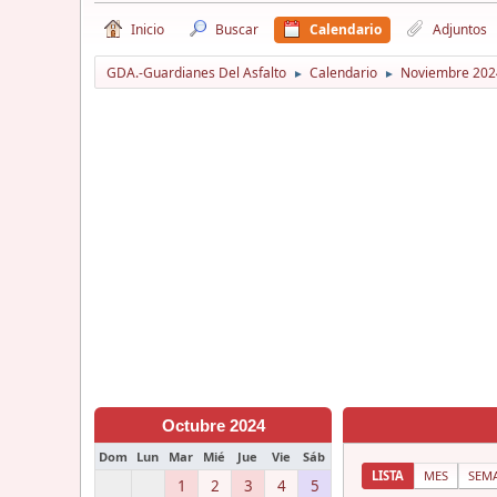
Inicio
Buscar
Calendario
Adjuntos
GDA.-Guardianes Del Asfalto
Calendario
Noviembre 202
►
►
Octubre 2024
Dom
Lun
Mar
Mié
Jue
Vie
Sáb
LISTA
MES
SEM
1
2
3
4
5