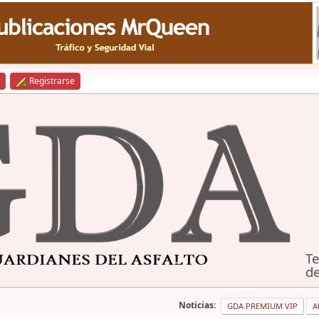
Registrarse
Te
de
Noticias:
GDA PREMIUM VIP
A