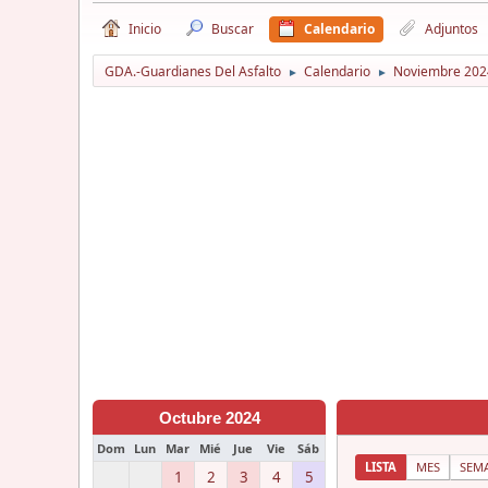
Inicio
Buscar
Calendario
Adjuntos
GDA.-Guardianes Del Asfalto
Calendario
Noviembre 202
►
►
Octubre 2024
Dom
Lun
Mar
Mié
Jue
Vie
Sáb
LISTA
MES
SEM
1
2
3
4
5