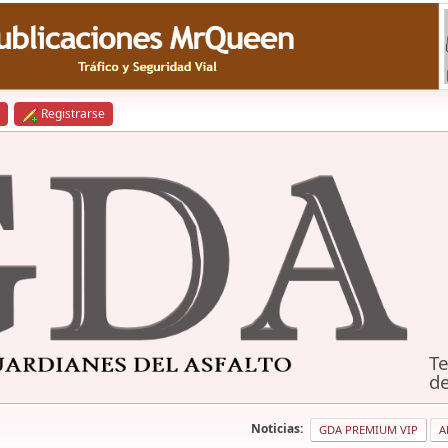
Registrarse
Te
de
Noticias:
GDA PREMIUM VIP
A