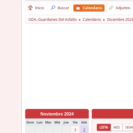
Inicio
Buscar
Calendario
Adjuntos
GDA.-Guardianes Del Asfalto
Calendario
Diciembre 202
►
►
Noviembre 2024
Dom
Lun
Mar
Mié
Jue
Vie
Sáb
LISTA
MES
SEM
1
2