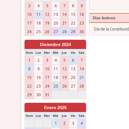
3
4
5
6
7
8
9
10
11
12
13
14
15
16
Días festivos
17
18
19
20
21
22
23
Día de la Constituc
24
25
26
27
28
29
30
Diciembre 2024
Dom
Lun
Mar
Mié
Jue
Vie
Sáb
1
2
3
4
5
6
7
8
9
10
11
12
13
14
15
16
17
18
19
20
21
22
23
24
25
26
27
28
29
30
31
Enero 2025
Dom
Lun
Mar
Mié
Jue
Vie
Sáb
1
2
3
4