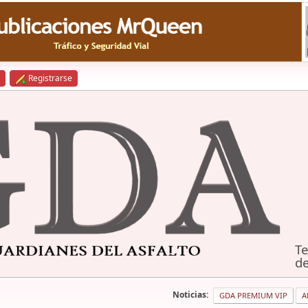
Registrarse
Te
de
Noticias:
GDA PREMIUM VIP
A