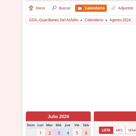
Inicio
Buscar
Calendario
Adjuntos
GDA.-Guardianes Del Asfalto
Calendario
Agosto 2024
►
►
Julio 2024
Dom
Lun
Mar
Mié
Jue
Vie
Sáb
LISTA
MES
SEM
1
2
3
4
5
6