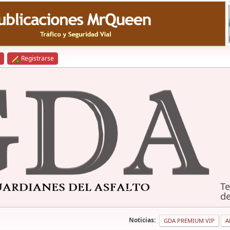
Registrarse
Te
de
Noticias:
GDA PREMIUM VIP
A