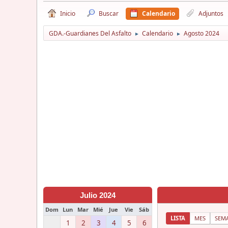
Inicio
Buscar
Calendario
Adjuntos
GDA.-Guardianes Del Asfalto
Calendario
Agosto 2024
►
►
Julio 2024
Dom
Lun
Mar
Mié
Jue
Vie
Sáb
LISTA
MES
SEM
1
2
3
4
5
6