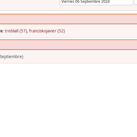
re
:
trebla8 (57)
,
franciskojavier (52)
 Septiembre)