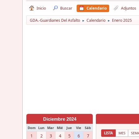
Inicio
Buscar
Calendario
Adjuntos
GDA.-Guardianes Del Asfalto
Calendario
Enero 2025
►
►
Diciembre 2024
Dom
Lun
Mar
Mié
Jue
Vie
Sáb
LISTA
MES
SEM
1
2
3
4
5
6
7