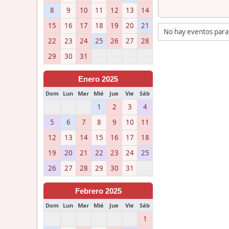
8
9
10
11
12
13
14
15
16
17
18
19
20
21
No hay eventos para
22
23
24
25
26
27
28
29
30
31
Enero 2025
Dom
Lun
Mar
Mié
Jue
Vie
Sáb
1
2
3
4
5
6
7
8
9
10
11
12
13
14
15
16
17
18
19
20
21
22
23
24
25
26
27
28
29
30
31
Febrero 2025
Dom
Lun
Mar
Mié
Jue
Vie
Sáb
1