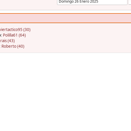
viertactico95 (30)
o
:
Polilla61 (64)
rais (43)
:
Roberto (40)