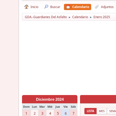
Inicio
Buscar
Calendario
Adjuntos
GDA.-Guardianes Del Asfalto
Calendario
Enero 2025
►
►
Diciembre 2024
Dom
Lun
Mar
Mié
Jue
Vie
Sáb
LISTA
MES
SEM
1
2
3
4
5
6
7