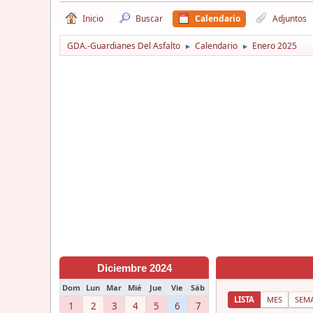
Inicio
Buscar
Calendario
Adjuntos
GDA.-Guardianes Del Asfalto
Calendario
Enero 2025
►
►
Diciembre 2024
Dom
Lun
Mar
Mié
Jue
Vie
Sáb
LISTA
MES
SEM
1
2
3
4
5
6
7