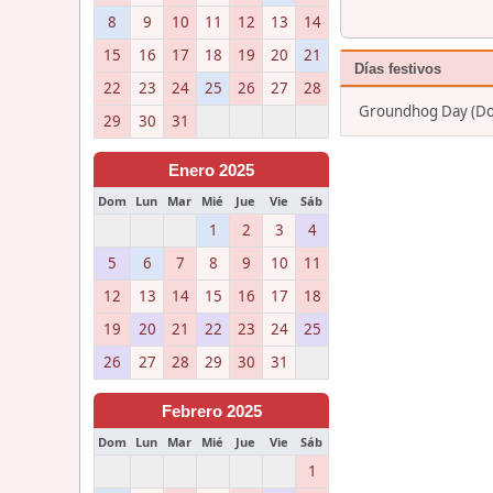
8
9
10
11
12
13
14
15
16
17
18
19
20
21
Días festivos
22
23
24
25
26
27
28
Groundhog Day (Do
29
30
31
Enero 2025
Dom
Lun
Mar
Mié
Jue
Vie
Sáb
1
2
3
4
5
6
7
8
9
10
11
12
13
14
15
16
17
18
19
20
21
22
23
24
25
26
27
28
29
30
31
Febrero 2025
Dom
Lun
Mar
Mié
Jue
Vie
Sáb
1